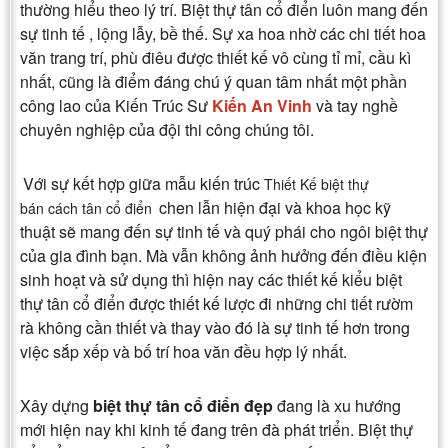
thường hiểu theo lý trí. Biệt thự tân cổ điển luôn mang đến
sự tinh tế , lộng lẫy, bề thế. Sự xa hoa nhờ các chi tiết hoa
văn trang trí, phù điêu được thiết kế vô cùng tỉ mỉ, cầu kì
nhất, cũng là điểm đáng chú ý quan tâm nhất một phần
công lao của Kiến Trúc Sư
Kiến An Vinh
và tay nghề
chuyên nghiệp của đội thi công chúng tôi.
Với sự kết hợp giữa mẫu kiến trúc
Thiết Kế biệt thự
chen lẫn hiện đại và khoa học kỹ
bán cách tân cổ điển
thuật sẽ mang đến sự tinh tế và quý phái cho ngôi biệt thự
của gia đình bạn. Mà vẫn không ảnh hưởng đến điều kiện
sinh hoạt và sử dụng thì hiện nay các thiết kế kiểu biệt
thự tân cổ điển được thiết kế lược đi những chi tiết rườm
rà không cần thiết và thay vào đó là sự tinh tế hơn trong
việc sắp xếp và bố trí hoa văn đều hợp lý nhất.
Xây dựng
biệt thự tân cổ điển đẹp
đang là xu hướng
mới hiện nay khi kinh tế đang trên đà phát triển. Biệt thự