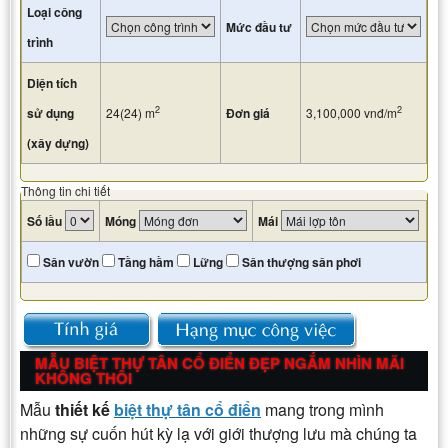
Loại công
Mức đầu tư
trình
Diện tích
2
2
sử dụng
24(24)
m
Đơn giá
3,100,000
vnđ/m
(xây dựng)
Thông tin chi tiết
Số lầu
Móng
Mái
Sân vườn
Tầng hầm
Lững
Sân thượng sân phơi
MẪU BIỆT THỰ TÂN CỔ ĐIỂN ĐẸP NGẮM NHÌN MÃI
KHÔNG THÔI
Mẫu
thiết kế
biệt thự tân cổ điển
mang trong mình
những sự cuốn hút kỳ lạ với giới thượng lưu mà chúng ta