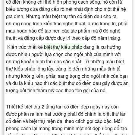
cổ điển không chỉ thể hiện phong cách sống, nó còn là
biểu tượng của đẳng cấp rõ nét nhất định cho một thế hệ
gia đình. Những mẫu biệt thự tân cổ điển
đều cho ra
những công trình kiến trúc nghệ thuật, được trang trí, phối
màu hoàn hảo để tạo nên các tác phẩm mà ở đó nghệ
thuật và đẳng cấp được duy trì theo cấp độ năm tháng.
Kiến trúc thiết kế
biệt thự kiểu pháp
đang là xu hướng
được nhiều người lựa chọn cho ngôi nhà của mình với
những khoản hình thù đặc sắc nhất. Từ những mẫu biệt
thự kiểu pháp
lộng lẫy, tráng lệ đến những mẫu tinh tế
nhưng không kém phần sang trọng cho ngôi nhà của bạn
và dù là kiểu nào thì các biệt thự cổ điển đều gây được ấn
tượng bởi tính thẩm mỹ cao theo tên gọi của nó.
Thiết kế
biệt thự 2 tầng tân cổ điển
đẹp ngày nay còn
được phân ra làm hai trường phái đó chính là biệt thự tân
cổ điển và biệt thự hiện đại theo cách gọi cấp bậc. Mỗi
phong cách lại mang trong mình một nét đẹp riêng dể tạo