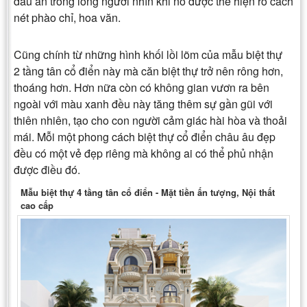
dấu ấn trong lòng người nhìn khi nó được thể hiện rõ cách
nét phào chỉ, hoa văn.
Cũng chính từ những hình khối lồi lõm của
mẫu biệt thự
2 tầng tân cổ điển
này mà căn biệt thự trở nên rông hơn,
thoáng hơn. Hơn nữa còn có không gian vươn ra bên
ngoài với màu xanh đều này tăng thêm sự gần gũi với
thiên nhiên, tạo cho con người cảm giác hài hòa và thoải
mái. Mỗi một phong các
h
biệt thự cổ điển châu âu
đẹp
đều có một vẻ đẹp riêng mà không ai có thể phủ nhận
được điều đó.
Mẫu biệt thự 4 tầng tân cổ điển - Mặt tiền ấn tượng, Nội thất
cao cấp