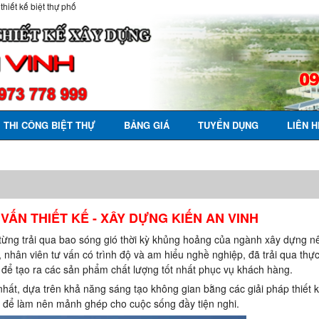
 thiết kế biệt thự phố
THI CÔNG BIỆT THỰ
BẢNG GIÁ
TUYỂN DỤNG
LIÊN H
VẤN THIẾT KẾ - XÂY DỰNG KIẾN AN VINH
từng trải qua bao sóng gió thời kỳ khủng hoảng của ngành xây dựng n
, nhân viên tư vấn có trình độ và am hiểu nghề nghiệp, đã trải qua thực
h để tạo ra các sản phẩm chất lượng tốt nhất phục vụ khách hàng.
hất, dựa trên khả năng sáng tạo không gian bằng các giải pháp thiết 
n để làm nên mảnh ghép cho cuộc sống đầy tiện nghi.