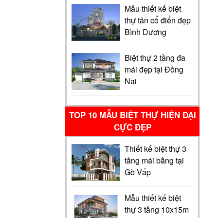
Mẫu thiết kế biệt
thự tân cổ điển đẹp
Bình Dương
Biệt thự 2 tầng đa
mái đẹp tại Đồng
Nai
TOP 10 MẪU BIỆT THỰ HIỆN ĐẠI
CỰC ĐẸP
Thiết kế biệt thự 3
tầng mái bằng tại
Gò Vấp
Mẫu thiết kế biệt
thự 3 tầng 10x15m