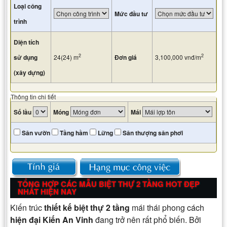
Loại công
Mức đầu tư
trình
Diện tích
2
2
sử dụng
24(24)
m
Đơn giá
3,100,000
vnđ/m
(xây dựng)
Thông tin chi tiết
Số lầu
Móng
Mái
Sân vườn
Tầng hầm
Lững
Sân thượng sân phơi
TỔNG HỢP CÁC MẪU BIỆT THỰ 2 TẦNG HOT ĐẸP
NHẤT HIỆN NAY
Kiến trúc
thiết kế biệt thự 2 tầng
mái thái phong cách
hiện đại Kiến An Vinh
đang trở nên rất phổ biến. Bởi