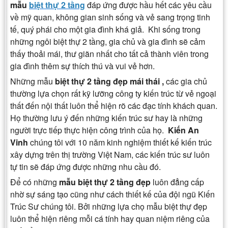
mẫu
biệt thự 2 tầng
đáp ứng được hầu hết các yêu cầu
về mỹ quan, không gian sinh sống và vẻ sang trọng tinh
tế, quý phái cho một gia đình khá giả. Khi sống trong
những ngôi biệt thự 2 tầng, gia chủ và gia đình sẽ cảm
thấy thoải mái, thư giãn nhất cho tất cả thành viên trong
gia đình thêm sự thích thú và vui vẻ hơn.
Những mẫu
biệt thự 2 tầng đẹp mái thái ,
các gia chủ
thường lựa chọn rất kỹ lưỡng công ty kiến trúc từ vẻ ngoại
thất đến nội thất luôn thể hiện rõ các đạc tính khách quan.
Họ thường lưu ý đến những kiến trúc sư hay là những
người trực tiếp thực hiện công trình của họ.
Kiến An
Vinh
chúng tôi với 10 năm kinh nghiệm thiết kế kiến trúc
xây dựng trên thị trường Việt Nam, các kiến trúc sư luôn
tự tin sẽ đáp ứng được những nhu cầu đó.
Để có những
mẫu biệt thự 2 tầng đẹp
luôn đẳng cấp
nhờ sự sáng tạo cũng như cách thiết kế của đội ngũ Kiến
Trúc Sư chúng tôi. Bởi những lựa chọ mẫu biệt thự đẹp
luôn thể hiện riêng mỗi cá tính hay quan niệm riêng của