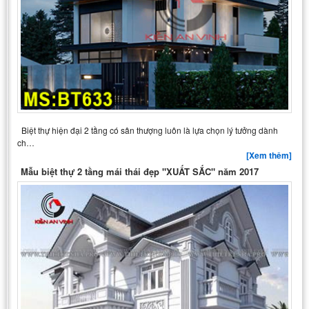
Biệt thự hiện đại 2 tầng có sân thượng luôn là lựa chọn lý tưởng dành
ch…
[Xem thêm]
Mẫu biệt thự 2 tầng mái thái đẹp "XUẤT SẮC" năm 2017