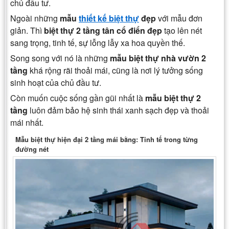
chủ đầu tư.
Ngoài những
mẫu
thiết kế biệt thự
đẹp
với mẫu đơn
giản. Thì
biệt thự 2 tầng tân cổ điển đẹp
tạo lên nét
sang trọng, tinh tế, sự lỗng lẫy xa hoa quyền thế.
Song song với nó là những
mẫu biệt thự nhà vườn 2
tầng
khá rộng rãi thoải mái, cũng là nơi lý tưởng sống
sinh hoạt của chủ đầu tư.
Còn muốn cuộc sống gần gũi nhất là
mẫu biệt thự 2
tầng
luôn đảm bảo hệ sinh thái xanh sạch đẹp và thoải
mái nhất.
Mẫu biệt thự hiện đại 2 tầng mái bằng: Tinh tế trong từng
đường nét