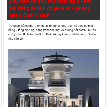
Mẫu thiết kế biệt thự hiện đại 2 tầng
mái bằng 9x18m có gara và 4 phòng
ngủ ở Bình Chánh
Trong bối cảnh phát triển đô thị nhanh chóng, thiết kế biệt thự mái
bằng 2 tầng hiện đại đang trở thành một xu hướng nổi bật thu hút sự
chú ý của rất nhiều gia đình. Thiết kế này không chỉ đáp ứng đầy đủ
nhu cầu sử…