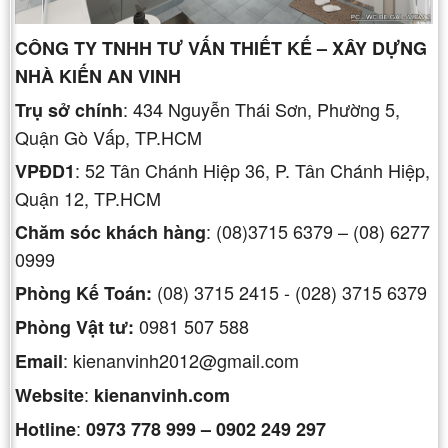
CÔNG TY TNHH TƯ VẤN THIẾT KẾ – XÂY DỰNG
NHÀ KIẾN AN VINH
: 434 Nguyễn Thái Sơn, Phường 5,
Trụ sở chính
Quận Gò Vấp, TP.HCM
: 52 Tân Chánh Hiệp 36, P. Tân Chánh Hiệp,
VPĐD1
Quận 12, TP.HCM
: (08)3715 6379 – (08) 6277
Chăm sóc khách hàng
0999
(08) 3715 2415 - (028) 3715 6379
Phòng Kế Toán:
0981 507 588
Phòng
Vật tư:
: kienanvinh2012@gmail.com
Email
:
Website
kienanvinh.com
:
Hotline
0973 778 999 – 0902 249 297