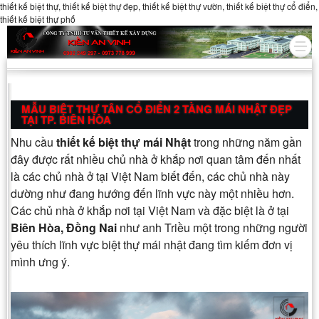
thiết kế biệt thự, thiết kế biệt thự đẹp, thiết kế biệt thự vườn, thiết kế biệt thự cổ điển,
thiết kế biệt thự phố
MẪU BIỆT THỰ TÂN CỔ ĐIỂN 2 TẦNG MÁI NHẬT ĐẸP
TẠI TP. BIÊN HÒA
Nhu cầu
thiết kế biệt thự mái Nhật
trong những năm gần
đây được rất nhiều chủ nhà ở khắp nơi quan tâm đến nhất
là các chủ nhà ở tại Việt Nam biết đến, các chủ nhà này
dường như đang hướng đến lĩnh vực này một nhiều hơn.
Các chủ nhà ở khắp nơi tại Việt Nam và đặc biệt là ở tại
Biên Hòa, Đồng Nai
như anh Triều một trong những người
yêu thích lĩnh vực biệt thự mái nhật đang tìm kiếm đơn vị
mình ưng ý.