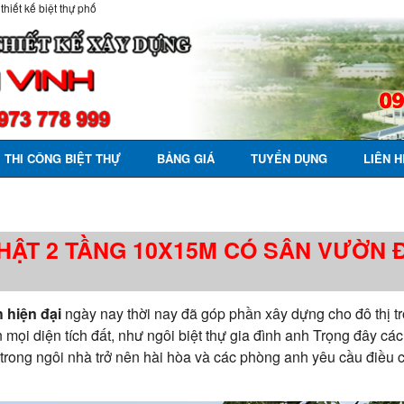
 thiết kế biệt thự phố
THI CÔNG BIỆT THỰ
BẢNG GIÁ
TUYỂN DỤNG
LIÊN H
HẬT 2 TẦNG 10X15M CÓ SÂN VƯỜN Đ
 hiện đại
ngày nay thời nay đã góp phần xây dựng cho đô thị t
 mọi diện tích đất, như ngôi biệt thự gia đình anh Trọng đây cách
trong ngôi nhà trở nên hài hòa và các phòng anh yêu cầu điều 