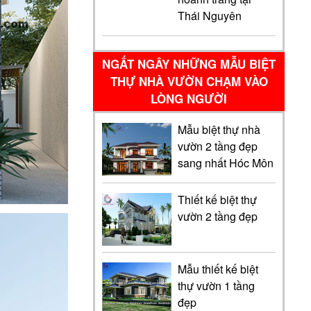
Thái Nguyên
NGẤT NGÂY NHỮNG MẪU BIỆT
THỰ NHÀ VƯỜN CHẠM VÀO
LÒNG NGƯỜI
Mẫu biệt thự nhà
vườn 2 tầng đẹp
sang nhất Hóc Môn
Thiết kế biệt thự
vườn 2 tầng đẹp
Mẫu thiết kế biệt
thự vườn 1 tầng
đẹp