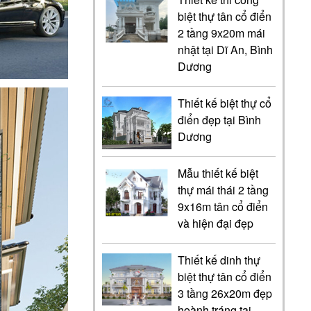
biệt thự tân cổ điển
2 tầng 9x20m mái
nhật tại Dĩ An, Bình
Dương
Thiết kế biệt thự cổ
điển đẹp tại Bình
Dương
Mẫu thiết kế biệt
thự mái thái 2 tầng
9x16m tân cổ điển
và hiện đại đẹp
Thiết kế dinh thự
biệt thự tân cổ điển
3 tầng 26x20m đẹp
hoành tráng tại