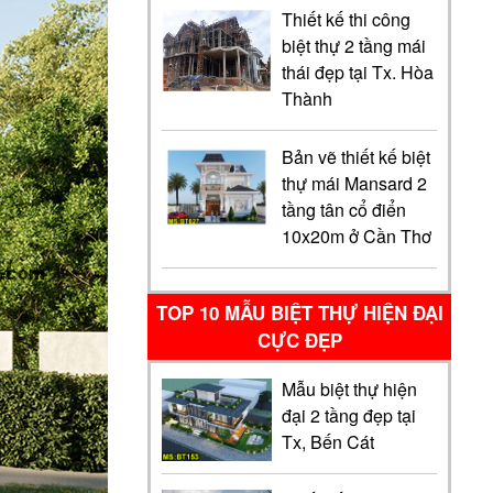
Thiết kế thi công
biệt thự 2 tầng mái
thái đẹp tại Tx. Hòa
Thành
Bản vẽ thiết kế biệt
thự mái Mansard 2
tầng tân cổ điển
10x20m ở Cần Thơ
TOP 10 MẪU BIỆT THỰ HIỆN ĐẠI
CỰC ĐẸP
Mẫu biệt thự hiện
đại 2 tầng đẹp tại
Tx, Bến Cát