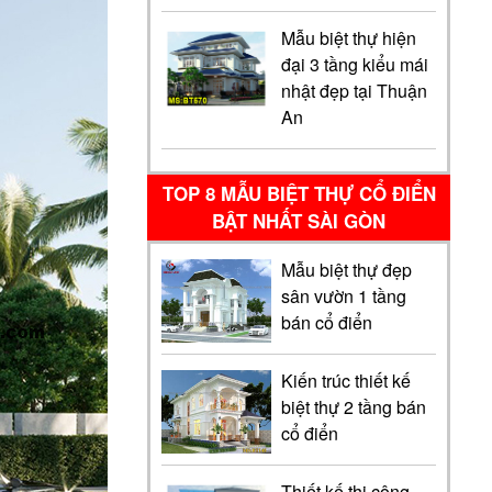
Mẫu biệt thự hiện
đại 3 tầng kiểu mái
nhật đẹp tại Thuận
An
TOP 8 MẪU BIỆT THỰ CỔ ĐIỂN
BẬT NHẤT SÀI GÒN
Mẫu biệt thự đẹp
sân vườn 1 tầng
bán cổ điển
Kiến trúc thiết kế
biệt thự 2 tầng bán
cổ điển
Thiết kế thi công