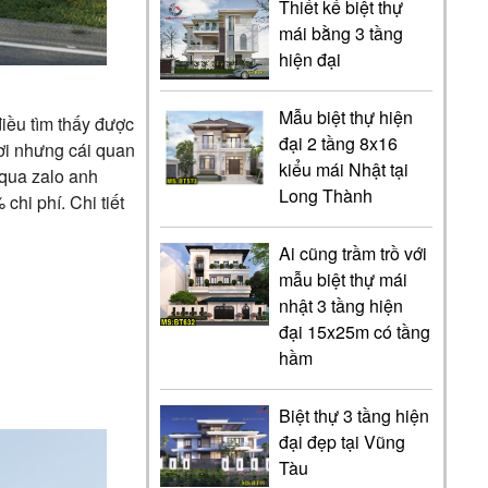
Thiết kế biệt thự
mái bằng 3 tầng
hiện đại
Mẫu biệt thự hiện
điều tìm thấy được
đại 2 tầng 8x16
ơi nhưng cái quan
kiểu mái Nhật tại
i qua zalo anh
Long Thành
chi phí. Chi tiết
Ai cũng trầm trồ với
mẫu biệt thự mái
nhật 3 tầng hiện
đại 15x25m có tầng
hầm
Biệt thự 3 tầng hiện
đại đẹp tại Vũng
Tàu