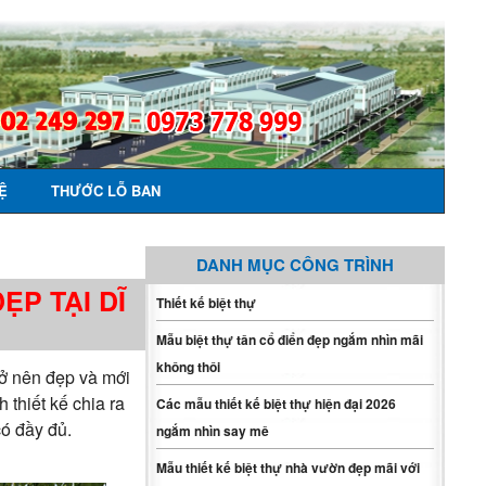
Ệ
THƯỚC LỖ BAN
DANH MỤC CÔNG TRÌNH
ẸP TẠI DĨ
Thiết kế biệt thự
Mẫu biệt thự tân cổ điển đẹp ngắm nhìn mãi
không thôi
rở nên đẹp và mới
 thiết kế chia ra
Các mẫu thiết kế biệt thự hiện đại 2026
có đầy đủ.
ngắm nhìn say mê
Mẫu thiết kế biệt thự nhà vườn đẹp mãi với