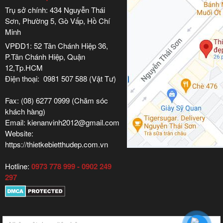
Trụ sở chính: 434 Nguyễn Thái
Sơn, Phường 5, Gò Vấp, Hồ Chí
Minh
VPĐD1: 52 Tân Chánh Hiệp 36,
P.Tân Chánh Hiệp, Quận
12,Tp.HCM
Điện thoại: 0981 507 588 (Vật Tư)
Fax: (08) 6277 0999 (Chăm sóc
khách hàng)
Email: kienanvinh2012@gmail.com
Website:
https://thietkebietthudep.com.vn
Hotline:
0973 778 999 - 0902 249
297