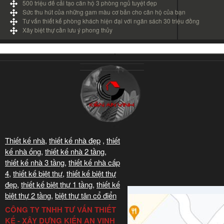
500 triệu để cải tạo căn hộ 3 phòng ngủ tuyệt đẹp
Sức thu hút của những gam màu cơ bản cho căn hộ của bạn
Tư vấn thiết kế phòng khách hiện đại với ngân sách 30 triệu đồng
Xây biệt thự cần lưu ý phong thủy
Thiết kế nhà
,
thiết kế nhà đẹp
,
thiết
kế nhà ống
,
thiết kế nhà 2 tầng
,
thiết kế nhà 3 tầng
,
thiết kế nhà cấp
4
,
thiết kế biệt thự
,
thiết kế biệt thự
đẹp
,
thiết kế biệt thự 1 tầng
,
thiết kế
biệt thự 2 tầng
,
biệt thự tân cổ điển
CÔNG TY TNHH TƯ VẤN THIẾT
KẾ - XÂY DỰNG KIẾN AN VINH