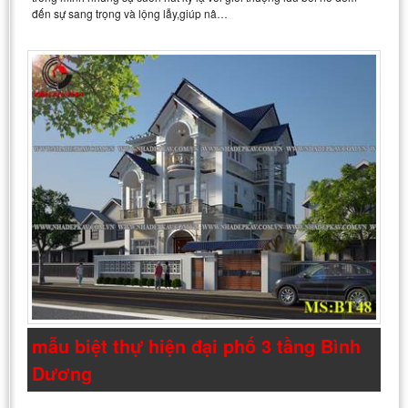
đến sự sang trọng và lộng lẫy,giúp nâ…
mẫu biệt thự hiện đại phố 3 tầng Bình
Dương