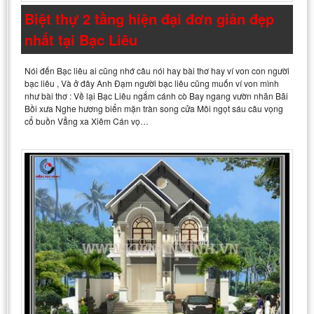
Biệt thự 2 tầng hiện đại đơn giản đẹp
nhất tại Bạc Liêu
Nói đến Bạc liêu ai cũng nhớ câu nói hay bài thơ hay ví von con người
bạc liêu , Và ở đây Anh Đạm người bạc liêu cũng muốn ví von mình
như bài thơ : Về lại Bạc Liêu ngắm cánh cò Bay ngang vườn nhãn Bãi
Bồi xưa Nghe hương biển mặn tràn song cửa Môi ngọt sáu câu vọng
cổ buồn Vẳng xa Xiêm Cán vọ…