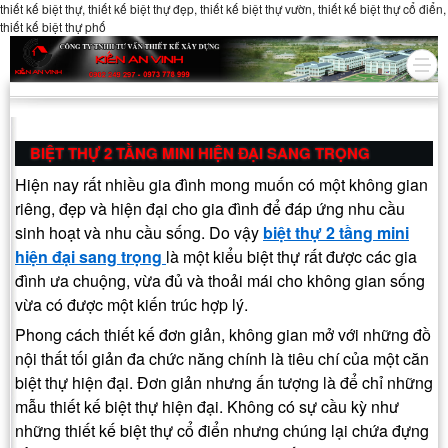
thiết kế biệt thự, thiết kế biệt thự đẹp, thiết kế biệt thự vườn, thiết kế biệt thự cổ điển,
thiết kế biệt thự phố
BIỆT THỰ 2 TẦNG MINI HIỆN ĐẠI SANG TRỌNG
Hiện nay rất nhiều gia đình mong muốn có một không gian
riêng, đẹp và hiện đại cho gia đình để đáp ứng nhu cầu
sinh hoạt và nhu cầu sống. Do vậy
biệt thự 2 tầng mini
hiện đại sang trọng
là một kiểu biệt thự rất được các gia
đình ưa chuộng, vừa đủ và thoải mái cho không gian sống
vừa có được một kiến trúc hợp lý.
Phong cách thiết kế đơn giản, không gian mở với những đồ
nội thất tối giản đa chức năng chính là tiêu chí của một căn
biệt thự hiện đại. Đơn giản nhưng ấn tượng là để chỉ những
mẫu thiết kế biệt thự hiện đại. Không có sự cầu kỳ như
những thiết kế biệt thự cổ điển nhưng chúng lại chứa đựng