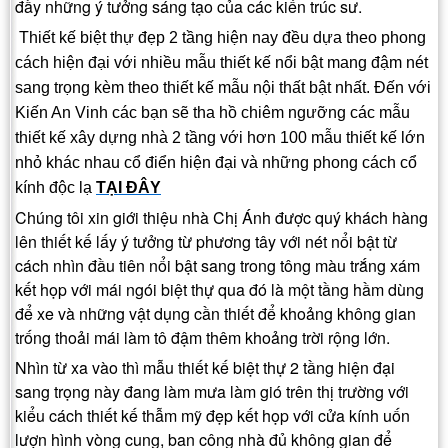
đầy những ý tưởng sáng tạo của các kiến trúc sư.
Thiết kế biệt thự đẹp 2 tầng hiện nay đều dựa theo phong
cách hiện đại với nhiều mẫu thiết kế nổi bật mang đậm nét
sang trọng kèm theo thiết kế mẫu nội thất bật nhất. Đến với
Kiến An Vinh các bạn sẽ tha hồ chiêm ngưỡng các mẫu
thiết kế xây dựng nhà 2 tầng với hơn 100 mẫu thiết kế lớn
nhỏ khác nhau cổ điển hiện đại và những phong cách cổ
kính độc lạ
TẠI ĐÂY
Chúng tôi xin giới thiệu nhà Chị Ánh được quý khách hàng
lên thiết kế lấy ý tưởng từ phương tây với nét nổi bật từ
cách nhìn đầu tiên nổi bật sang trong tông màu trắng xám
kết họp với mái ngói biệt thự qua đó là một tầng hầm dùng
để xe và những vật dụng cần thiết để khoảng không gian
trống thoải mái làm tô đậm thêm khoảng trời rộng lớn.
Nhìn từ xa vào thì mẫu thiết kế biệt thự 2 tầng hiện đại
sang trọng này đang làm mưa làm gió trên thị trường với
kiểu cách thiết kế thẫm mỹ đẹp kết họp với cửa kính uốn
lượn hình vòng cung, ban công nhà đủ không gian để