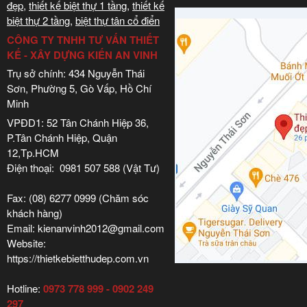
đẹp
,
thiết kế biệt thự 1 tầng
,
thiết kế
biệt thự 2 tầng
,
biệt thự tân cổ điển
CÔNG TY TNHH TƯ VẤN THIẾT
KẾ - XÂY DỰNG KIẾN AN VINH
Trụ sở chính: 434 Nguyễn Thái
Sơn, Phường 5, Gò Vấp, Hồ Chí
Minh
VPĐD1: 52 Tân Chánh Hiệp 36,
P.Tân Chánh Hiệp, Quận
12,Tp.HCM
Điện thoại: 0981 507 588 (Vật Tư)
Fax: (08) 6277 0999 (Chăm sóc
khách hàng)
Email: kienanvinh2012@gmail.com
Website:
https://thietkebietthudep.com.vn
Hotline:
0973 778 999 - 0902 249
297