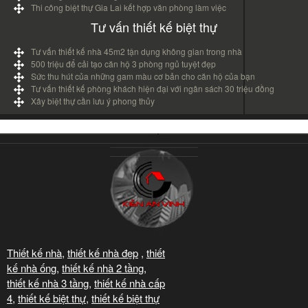
Thi công biệt thự Gia Lai kết hợp văn phòng làm việc
Tư vấn thiết kế biệt thự
Tư vấn thiết kế nhà 45m2 tận dụng không gian trong nhà
500 triệu để cải tạo căn hộ 3 phòng ngủ tuyệt đẹp
Sức thu hút của những gam màu cơ bản cho căn hộ của bạn
Tư vấn thiết kế phòng khách hiện đại với ngân sách 30 triệu đồng
Xây biệt thự cần lưu ý phong thủy
Thiết kế nhà
,
thiết kế nhà đẹp
,
thiết
kế nhà ống
,
thiết kế nhà 2 tầng
,
thiết kế nhà 3 tầng
,
thiết kế nhà cấp
4
,
thiết kế biệt thự
,
thiết kế biệt thự