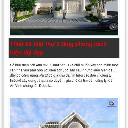
Thiết kế biệt thự 2 tầng phong cách
hiện đại đẹp
Sở hữu diện tích 400 m2 , 2 mặt tiền . Gia chủ muốn xây cho mình một
căn nhà vừa phù hợp với diện tích , có sân sau nhưng kiểu hiện đại ,
đầy đủ công năng .Và từ đó gia chủ đã tìm hiểu các đơn vị công ty
thiết kế xây dựng , thật là có duyên , gia chủ đã tìm đến công ty Kiến
An Vinh chúng tôi. Được k…