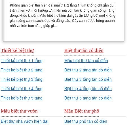
Không gian biệt thự hiện đại mái thái 2 tầng 1 tum không chỉ gần gũi,
thân thiện với môi trường tự nhiên mà còn tạo không gian sống năng
động, khỏe khoắn. Mẫu biệt thự hiện đại gây ấn tượng bởi một không
gian sống xanh, sạch, đẹp và đẳng cấp. Cây xanh được trồng quanh
nhà và trên ban công giúp gi…
Thiết kế biệt thự
Biệt thự tân cổ điển
Thiết kế biệt thự 1 tầng
Mẫu biệt thự tân cổ điển
Thiết kế biệt thự 2 tầng
Biệt thự 2 tầng tân cổ điển
Thiết kế biệt thự 3 tầng
Biệt thự 3 tầng tân cổ điển
Thiết kế biệt thự 4 tầng
Biệt thự 4 tầng tân cổ điển
Thiết kế biệt thự 5 tầng
Biệt thự 5 tầng tân cổ điển
Mẫu biệt thự vườn
Mẫu Biệt thự phố
Biệt thự nhà vườn hiện đại
Biệt thự phố tân cổ điển