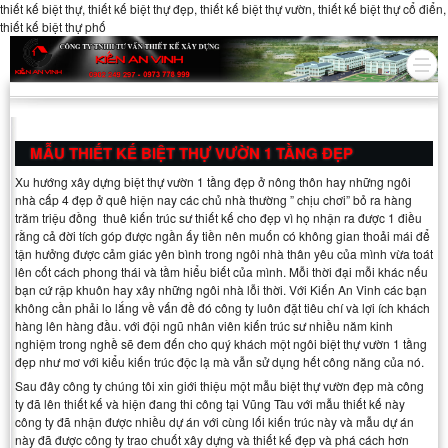
thiết kế biệt thự, thiết kế biệt thự đẹp, thiết kế biệt thự vườn, thiết kế biệt thự cổ điển,
thiết kế biệt thự phố
MẪU THIẾT KẾ BIỆT THỰ VƯỜN 1 TẦNG ĐẸP
Xu hướng xây dựng biệt thự vườn 1 tầng đẹp ở nông thôn hay những ngôi
nhà cấp 4 đẹp ở quê hiện nay các chủ nhà thường ” chịu chơi” bỏ ra hàng
trăm triệu đồng thuê kiến trúc sư thiết kế cho đẹp vì họ nhận ra được 1 điều
rằng cả đời tích góp được ngần ấy tiền nên muốn có không gian thoải mái để
tận hưởng được cảm giác yên bình trong ngôi nhà thân yêu của mình vừa toát
lên cốt cách phong thái và tầm hiểu biết của mình. Mỗi thời đại mỗi khác nếu
bạn cứ rập khuôn hay xây những ngôi nhà lỗi thời. Với Kiến An Vinh các bạn
không cần phải lo lắng về vấn đề đó công ty luôn đặt tiêu chí và lợi ích khách
hàng lên hàng đầu. với đội ngũ nhân viên kiến trúc sư nhiều năm kinh
nghiệm trong nghề sẽ đem đến cho quý khách một ngôi biệt thự vườn 1 tầng
đẹp như mơ với kiểu kiến trúc độc lạ mà vẫn sử dụng hết công năng của nó.
Sau đây công ty chúng tôi xin giới thiệu một mẫu biệt thự vườn đẹp mà công
ty đã lên thiết kế và hiện đang thi công tại Vũng Tàu với mẫu thiết kế này
công ty đã nhận được nhiều dự án với cùng lối kiến trúc này và mẫu dự án
này đã được công ty trao chuốt xây dựng và thiết kế đẹp và phá cách hơn