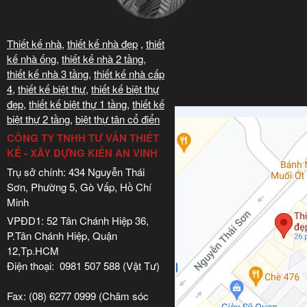
Thiết kế nhà
,
thiết kế nhà đẹp
,
thiết
kế nhà ống
,
thiết kế nhà 2 tầng
,
thiết kế nhà 3 tầng
,
thiết kế nhà cấp
4
,
thiết kế biệt thự
,
thiết kế biệt thự
đẹp
,
thiết kế biệt thự 1 tầng
,
thiết kế
biệt thự 2 tầng
,
biệt thự tân cổ điển
CÔNG TY TNHH TƯ VẤN THIẾT
KẾ - XÂY DỰNG KIẾN AN VINH
Trụ sở chính: 434 Nguyễn Thái
Sơn, Phường 5, Gò Vấp, Hồ Chí
Minh
VPĐD1: 52 Tân Chánh Hiệp 36,
P.Tân Chánh Hiệp, Quận
12,Tp.HCM
Điện thoại: 0981 507 588 (Vật Tư)
Fax: (08) 6277 0999 (Chăm sóc