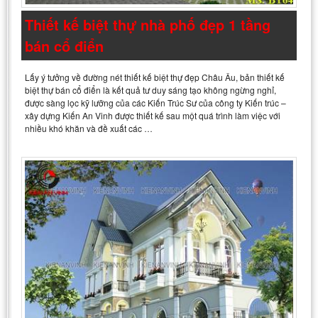
Thiết kế biệt thự nhà phố đẹp 1 tầng
bán cổ điển
Lấy ý tưởng về đường nét thiết kế biệt thự đẹp Châu Âu, bản thiết kế
biệt thự bán cổ điển là kết quả tư duy sáng tạo không ngừng nghỉ,
được sàng lọc kỹ lưỡng của các Kiến Trúc Sư của công ty Kiến trúc –
xây dựng Kiến An Vinh được thiết kế sau một quá trình làm việc với
nhiều khó khăn và đề xuất các …