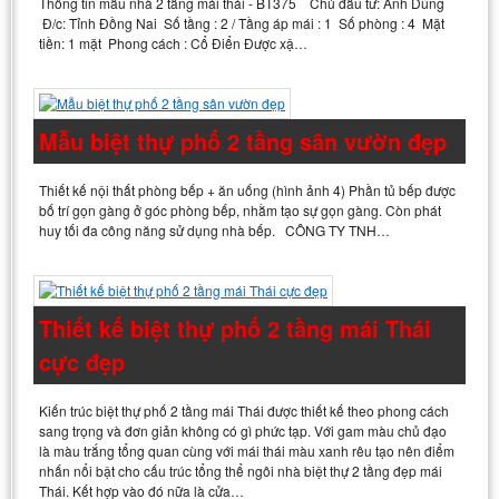
Thông tin mẫu nhà 2 tầng mái thái - BT375 Chủ đầu tư: Anh Dũng
Đ/c: Tỉnh Đồng Nai Số tầng : 2 / Tầng áp mái : 1 Số phòng : 4 Mặt
tiền: 1 mặt Phong cách : Cổ Điển Được xậ…
Mẫu biệt thự phố 2 tầng sân vườn đẹp
Thiết kế nội thất phòng bếp + ăn uống (hình ảnh 4) Phần tủ bếp được
bố trí gọn gàng ở góc phòng bếp, nhằm tạo sự gọn gàng. Còn phát
huy tối đa công năng sử dụng nhà bếp. CÔNG TY TNH…
Thiết kế biệt thự phố 2 tầng mái Thái
cực đẹp
Kiến trúc biệt thự phố 2 tầng mái Thái được thiết kế theo phong cách
sang trọng và đơn giản không có gì phức tạp. Với gam màu chủ đạo
là màu trắng tổng quan cùng với mái thái màu xanh rêu tạo nên điểm
nhấn nổi bật cho cấu trúc tổng thể ngôi nhà biệt thự 2 tầng đẹp mái
Thái. Kết hợp vào đó nữa là cửa…