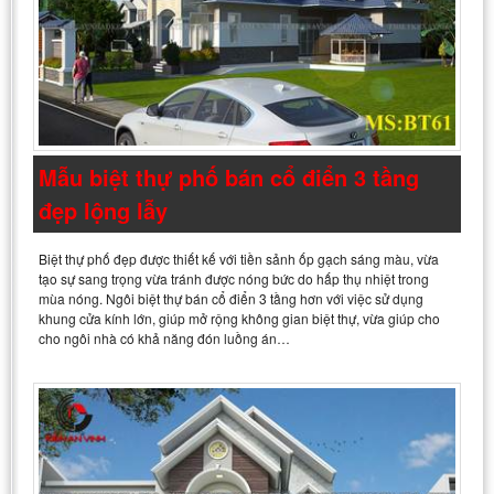
Mẫu biệt thự phố bán cổ điển 3 tầng
đẹp lộng lẫy
Biệt thự phố đẹp được thiết kế với tiền sảnh ốp gạch sáng màu, vừa
tạo sự sang trọng vừa tránh được nóng bức do hấp thụ nhiệt trong
mùa nóng. Ngôi biệt thự bán cổ điển 3 tầng hơn với việc sử dụng
khung cửa kính lớn, giúp mở rộng không gian biệt thự, vừa giúp cho
cho ngôi nhà có khả năng đón luồng án…