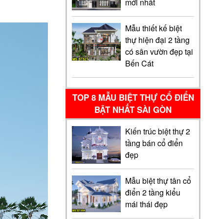
mới nhất
Mẫu thiết kế biệt
thự hiện đại 2 tầng
có sân vườn đẹp tại
Bến Cát
TOP 8 MẪU BIỆT THỰ CỔ ĐIỂN
BẬT NHẤT SÀI GÒN
Kiến trúc biệt thự 2
tầng bán cổ điển
đẹp
Mẫu biệt thự tân cổ
điển 2 tầng kiểu
mái thái đẹp