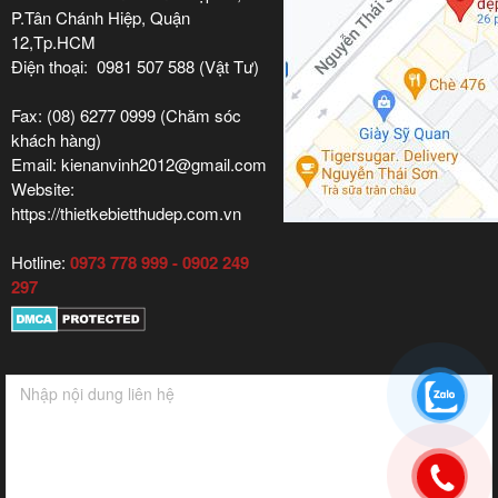
P.Tân Chánh Hiệp, Quận
12,Tp.HCM
Điện thoại: 0981 507 588 (Vật Tư)
Fax: (08) 6277 0999 (Chăm sóc
khách hàng)
Email: kienanvinh2012@gmail.com
Website:
https://thietkebietthudep.com.vn
Hotline:
0973 778 999 - 0902 249
297