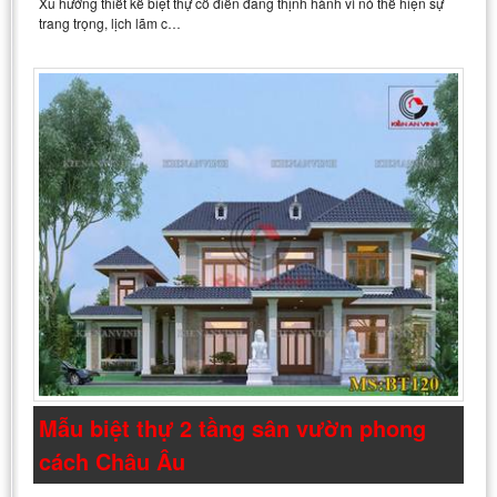
Xu hướng thiết kế biệt thự cổ điển đang thịnh hành vì nó thể hiện sự
trang trọng, lịch lãm c…
Mẫu biệt thự 2 tầng sân vườn phong
cách Châu Âu