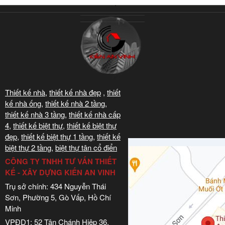
Thiết kế nhà
,
thiết kế nhà đẹp
,
thiết
kế nhà ống
,
thiết kế nhà 2 tầng
,
thiết kế nhà 3 tầng
,
thiết kế nhà cấp
4
,
thiết kế biệt thự
,
thiết kế biệt thự
đẹp
,
thiết kế biệt thự 1 tầng
,
thiết kế
biệt thự 2 tầng
,
biệt thự tân cổ điển
CÔNG TY TNHH TƯ VẤN THIẾT
KẾ - XÂY DỰNG KIẾN AN VINH
Trụ sở chính: 434 Nguyễn Thái
Sơn, Phường 5, Gò Vấp, Hồ Chí
Minh
VPĐD1: 52 Tân Chánh Hiệp 36,