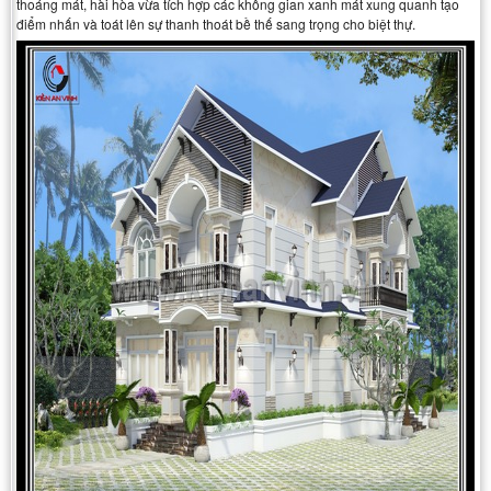
thoáng mát, hài hòa vừa tích hợp các không gian xanh mát xung quanh tạo
điểm nhấn và toát lên sự thanh thoát bề thế sang trọng cho biệt thự.