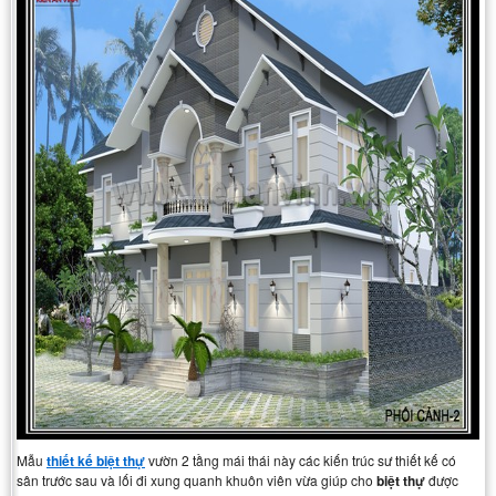
Mẫu
thiết kế biệt thự
vườn 2 tầng mái thái này các kiến trúc sư thiết kế có
sân trước sau và lối đi xung quanh khuôn viên vừa giúp cho
biệt thự
được