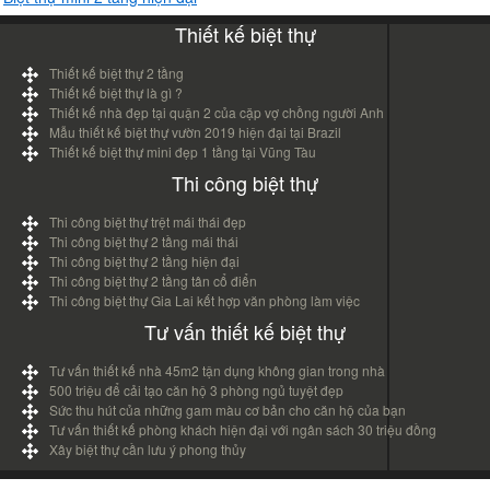
Thiết kế biệt thự
Thiết kế biệt thự 2 tầng
Thiết kế biệt thự là gì ?
Thiết kế nhà đẹp tại quận 2 của cặp vợ chồng người Anh
Mẫu thiết kế biệt thự vườn 2019 hiện đại tại Brazil
Thiết kế biệt thự mini đẹp 1 tầng tại Vũng Tàu
Thi công biệt thự
Thi công biệt thự trệt mái thái đẹp
Thi công biệt thự 2 tầng mái thái
Thi công biệt thự 2 tầng hiện đại
Thi công biệt thự 2 tầng tân cổ điển
Thi công biệt thự Gia Lai kết hợp văn phòng làm việc
Tư vấn thiết kế biệt thự
Tư vấn thiết kế nhà 45m2 tận dụng không gian trong nhà
500 triệu để cải tạo căn hộ 3 phòng ngủ tuyệt đẹp
Sức thu hút của những gam màu cơ bản cho căn hộ của bạn
Tư vấn thiết kế phòng khách hiện đại với ngân sách 30 triệu đồng
Xây biệt thự cần lưu ý phong thủy