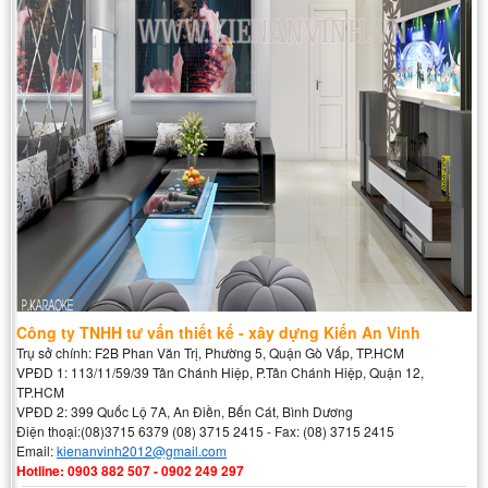
Công ty TNHH tư vấn thiết kế - xây dựng Kiến An Vinh
Trụ sở chính: F2B Phan Văn Trị, Phường 5, Quận Gò Vấp, TP.HCM
VPĐD 1: 113/11/59/39 Tân Chánh Hiệp, P.Tân Chánh Hiệp, Quận 12,
TP.HCM
VPĐD 2: 399 Quốc Lộ 7A, An Điền, Bến Cát, Bình Dương
Điện thoại:(08)3715 6379 (08) 3715 2415 - Fax: (08) 3715 2415
Email:
kienanvinh2012@gmail.com
Hotline: 0903 882 507 - 0902 249 297