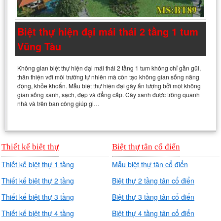
Biệt thự hiện đại mái thái 2 tầng 1 tum
Vũng Tàu
Không gian biệt thự hiện đại mái thái 2 tầng 1 tum không chỉ gần gũi,
thân thiện với môi trường tự nhiên mà còn tạo không gian sống năng
động, khỏe khoắn. Mẫu biệt thự hiện đại gây ấn tượng bởi một không
gian sống xanh, sạch, đẹp và đẳng cấp. Cây xanh được trồng quanh
nhà và trên ban công giúp gi…
Thiết kế biệt thự
Biệt thự tân cổ điển
Thiết kế biệt thự 1 tầng
Mẫu biệt thự tân cổ điển
Thiết kế biệt thự 2 tầng
Biệt thự 2 tầng tân cổ điển
Thiết kế biệt thự 3 tầng
Biệt thự 3 tầng tân cổ điển
Thiết kế biệt thự 4 tầng
Biệt thự 4 tầng tân cổ điển