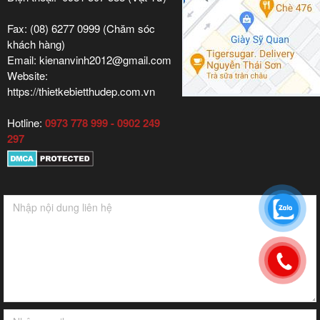
Fax: (08) 6277 0999 (Chăm sóc
khách hàng)
Email: kienanvinh2012@gmail.com
Website:
https://thietkebietthudep.com.vn
Hotline:
0973 778 999 - 0902 249
297