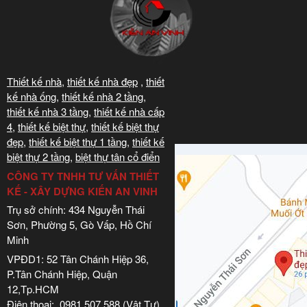
Thiết kế nhà
,
thiết kế nhà đẹp
,
thiết
kế nhà ống
,
thiết kế nhà 2 tầng
,
thiết kế nhà 3 tầng
,
thiết kế nhà cấp
4
,
thiết kế biệt thự
,
thiết kế biệt thự
đẹp
,
thiết kế biệt thự 1 tầng
,
thiết kế
biệt thự 2 tầng
,
biệt thự tân cổ điển
CÔNG TY TNHH TƯ VẤN THIẾT
KẾ - XÂY DỰNG KIẾN AN VINH
Trụ sở chính: 434 Nguyễn Thái
Sơn, Phường 5, Gò Vấp, Hồ Chí
Minh
VPĐD1: 52 Tân Chánh Hiệp 36,
P.Tân Chánh Hiệp, Quận
12,Tp.HCM
Điện thoại: 0981 507 588 (Vật Tư)