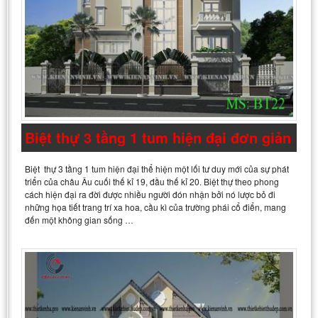
Biệt thự 3 tầng 1 tum hiện đại đơn giản
Biệt thự 3 tầng 1 tum hiện đại thể hiện một lối tư duy mới của sự phát
triển của châu Âu cuối thế kỉ 19, đầu thế kỉ 20. Biệt thự theo phong
cách hiện đại ra đời được nhiều người đón nhận bởi nó lược bỏ đi
những họa tiết trang trí xa hoa, cầu kì của trường phái cổ điển, mang
đến một không gian sống …