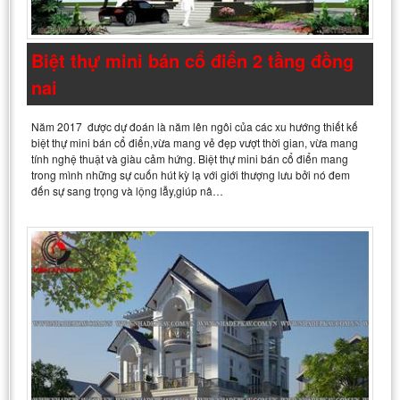
Biệt thự mini bán cổ điển 2 tầng đồng
nai
Năm 2017 được dự đoán là năm lên ngôi của các xu hướng thiết kế
biệt thự mini bán cổ điển,vừa mang vẻ đẹp vượt thời gian, vừa mang
tính nghệ thuật và giàu cảm hứng. Biệt thự mini bán cổ điển mang
trong mình những sự cuốn hút kỳ lạ với giới thượng lưu bởi nó đem
đến sự sang trọng và lộng lẫy,giúp nâ…