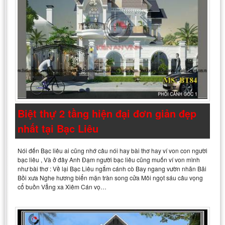
Biệt thự 2 tầng hiện đại đơn giản đẹp
nhất tại Bạc Liêu
Nói đến Bạc liêu ai cũng nhớ câu nói hay bài thơ hay ví von con người
bạc liêu , Và ở đây Anh Đạm người bạc liêu cũng muốn ví von mình
như bài thơ : Về lại Bạc Liêu ngắm cánh cò Bay ngang vườn nhãn Bãi
Bồi xưa Nghe hương biển mặn tràn song cửa Môi ngọt sáu câu vọng
cổ buồn Vẳng xa Xiêm Cán vọ…