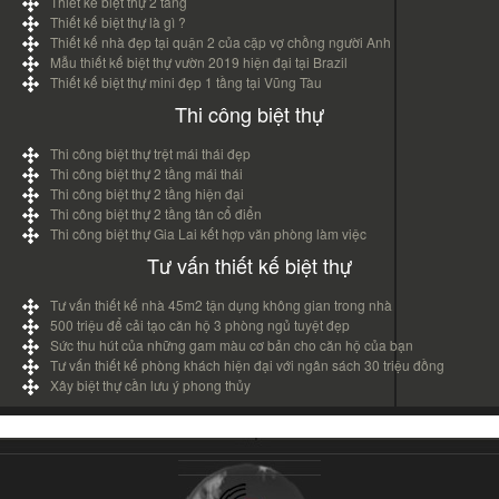
Thiết kế biệt thự 2 tầng
Thiết kế biệt thự là gì ?
Thiết kế nhà đẹp tại quận 2 của cặp vợ chồng người Anh
Mẫu thiết kế biệt thự vườn 2019 hiện đại tại Brazil
Thiết kế biệt thự mini đẹp 1 tầng tại Vũng Tàu
Thi công biệt thự
Thi công biệt thự trệt mái thái đẹp
Thi công biệt thự 2 tầng mái thái
Thi công biệt thự 2 tầng hiện đại
Thi công biệt thự 2 tầng tân cổ điển
Thi công biệt thự Gia Lai kết hợp văn phòng làm việc
Tư vấn thiết kế biệt thự
Tư vấn thiết kế nhà 45m2 tận dụng không gian trong nhà
500 triệu để cải tạo căn hộ 3 phòng ngủ tuyệt đẹp
Sức thu hút của những gam màu cơ bản cho căn hộ của bạn
Tư vấn thiết kế phòng khách hiện đại với ngân sách 30 triệu đồng
Xây biệt thự cần lưu ý phong thủy