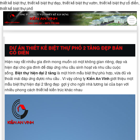
thiết kế biệt thự, thiết kế biệt thự đẹp, thiết kế biệt thự vườn, thiết kế biệt thự cổ điển,
thiết kế biệt thự phố
DỰ ÁN THIẾT KẾ BIỆT THỰ PHỐ 2 TẦNG ĐẸP BÁN
CỔ ĐIỂN
Hiện nay rất nhiều gia đình mong muốn có một không gian riêng, đẹp và
hiện đại cho gia đình để đáp ứng nhu cầu sinh hoạt và nhu cầu cuộc
sống.
Biệt thự hiện đại 2 tầng
là một hình mẫu biệt thự phù hợp, vừa đủ và
thoải mái đáp ứng đựơc nhu cầu . Vì vậy công ty
Kiến An Vinh
giới thiệu một
mẫu biệt thự hiện đại 2 tầng đẹp gợi ý cho ngôi nhà tương lai của bạn với
nhiều phong cách thiết kế kiến trúc khác nhau