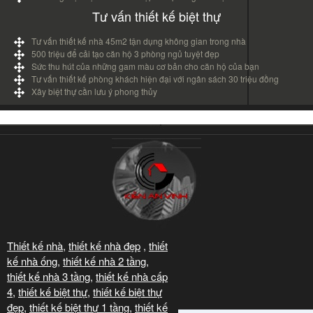
Tư vấn thiết kế biệt thự
Tư vấn thiết kế nhà 45m2 tận dụng không gian trong nhà
500 triệu để cải tạo căn hộ 3 phòng ngủ tuyệt đẹp
Sức thu hút của những gam màu cơ bản cho căn hộ của bạn
Tư vấn thiết kế phòng khách hiện đại với ngân sách 30 triệu đồng
Xây biệt thự cần lưu ý phong thủy
Thiết kế nhà
,
thiết kế nhà đẹp
,
thiết
kế nhà ống
,
thiết kế nhà 2 tầng
,
thiết kế nhà 3 tầng
,
thiết kế nhà cấp
4
,
thiết kế biệt thự
,
thiết kế biệt thự
đẹp
,
thiết kế biệt thự 1 tầng
,
thiết kế