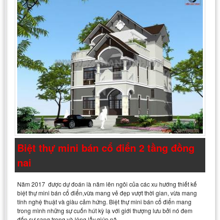
Biệt thự mini bán cổ điển 2 tầng đồng
nai
Năm 2017 được dự đoán là năm lên ngôi của các xu hướng thiết kế
biệt thự mini bán cổ điển,vừa mang vẻ đẹp vượt thời gian, vừa mang
tính nghệ thuật và giàu cảm hứng. Biệt thự mini bán cổ điển mang
trong mình những sự cuốn hút kỳ lạ với giới thượng lưu bởi nó đem
đến sự sang trọng và lộng lẫy,giúp nâ…