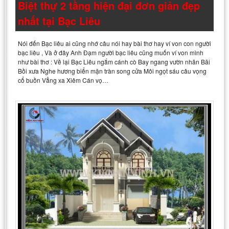
Biệt thự 2 tầng hiện đại đơn giản đẹp
nhất tại Bạc Liêu
Nói đến Bạc liêu ai cũng nhớ câu nói hay bài thơ hay ví von con người
bạc liêu , Và ở đây Anh Đạm người bạc liêu cũng muốn ví von mình
như bài thơ : Về lại Bạc Liêu ngắm cánh cò Bay ngang vườn nhãn Bãi
Bồi xưa Nghe hương biển mặn tràn song cửa Môi ngọt sáu câu vọng
cổ buồn Vẳng xa Xiêm Cán vọ…