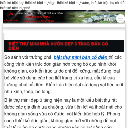
thiết kế biệt thự, thiết kế biệt thự đẹp, thiết kế biệt thự vườn, thiết kế biệt thự cổ điển,
thiết kế biệt thự phố
BIỆT THỰ MINI NHÀ VƯỜN ĐẸP 3 TẦNG BÁN CỔ
ĐIỂN
So sánh với trường phái
biệt thự mini bán cổ điển
thì các
công trình kiến trúc đơn giản hơn trong bố cục hình khối
không gian, có kiến trúc tự do phi đối xứng, mặt đứng loại
bỏ việc sử dụng các họa tiết trang trí xa hoa, cầu kì của
trường phái cổ điển. Kiến trúc hiện đại sử dụng vật liệu mới
như kính, thép, bê tông.
Biệt thự mini đẹp 3 tầng hiện nay là một kiểu biệt thự rất
được các gia đình ưa chuộng, vừa tiện lợi và thoải mái cho
không gian sống vừa có được một kiến trúc hợp lý. Phong
cách thiết kế đơn giản, không gian mở với những đồ nội
thất tối giản đa chức năng nhưng vẫn có sự đẳng cấp