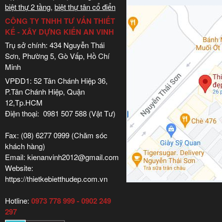
biệt thự 2 tầng
,
biệt thự tân cổ điển
CÔNG TY TNHH TƯ VẤN THIẾT
KẾ - XÂY DỰNG KIẾN AN VINH
Trụ sở chính: 434 Nguyễn Thái
Sơn, Phường 5, Gò Vấp, Hồ Chí
Minh
VPĐD1: 52 Tân Chánh Hiệp 36,
P.Tân Chánh Hiệp, Quận
12,Tp.HCM
Điện thoại: 0981 507 588 (Vật Tư)
Fax: (08) 6277 0999 (Chăm sóc
khách hàng)
Email: kienanvinh2012@gmail.com
Website:
https://thietkebietthudep.com.vn
Hotline:
0973 778 999 - 0902 249
297