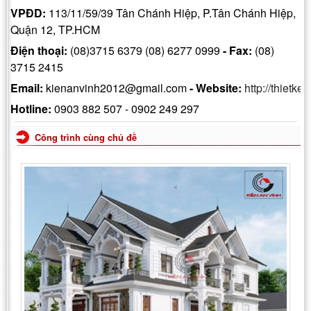
VPĐD
:
113/11/59/39 Tân Chánh Hiệp, P.Tân Chánh Hiệp,
Quận 12, TP.HCM
Điện thoại
:
(08)3715 6379 (08) 6277 0999
- Fax:
(08)
3715 2415
Email
:
kienanvinh2012@gmail.com
-
Website
:
http://thietke
Hotline
:
0903 882 507 - 0902 249 297
Công trình cùng chủ đề