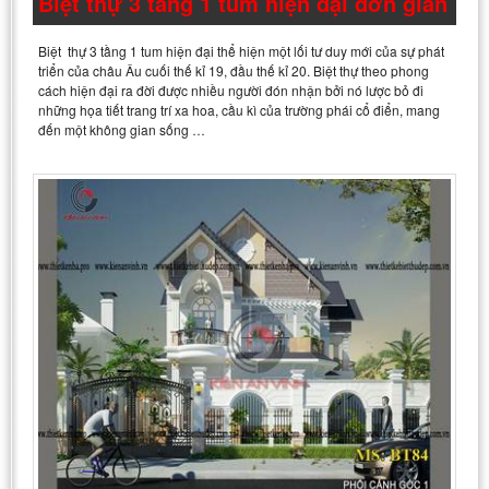
Biệt thự 3 tầng 1 tum hiện đại đơn giản
Biệt thự 3 tầng 1 tum hiện đại thể hiện một lối tư duy mới của sự phát
triển của châu Âu cuối thế kỉ 19, đầu thế kỉ 20. Biệt thự theo phong
cách hiện đại ra đời được nhiều người đón nhận bởi nó lược bỏ đi
những họa tiết trang trí xa hoa, cầu kì của trường phái cổ điển, mang
đến một không gian sống …