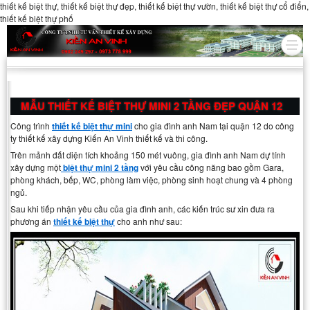
thiết kế biệt thự, thiết kế biệt thự đẹp, thiết kế biệt thự vườn, thiết kế biệt thự cổ điển,
thiết kế biệt thự phố
MẪU THIẾT KẾ BIỆT THỰ MINI 2 TẦNG ĐẸP QUẬN 12
Công trình
thiết kế biệt thự mini
cho gia đình anh Nam tại quận 12 do công
ty thiết kế xây dựng Kiến An Vinh thiết kế và thi công.
Trên mảnh đất diện tích khoảng 150 mét vuông, gia đình anh Nam dự tính
xây dựng một
biệt thự mini 2 tầng
với yêu cầu công năng bao gồm Gara,
phòng khách, bếp, WC, phòng làm việc, phòng sinh hoạt chung và 4 phòng
ngủ.
Sau khi tiếp nhận yêu cầu của gia đình anh, các kiến trúc sư xin đưa ra
phương án
thiết kế biệt thự
cho anh như sau: