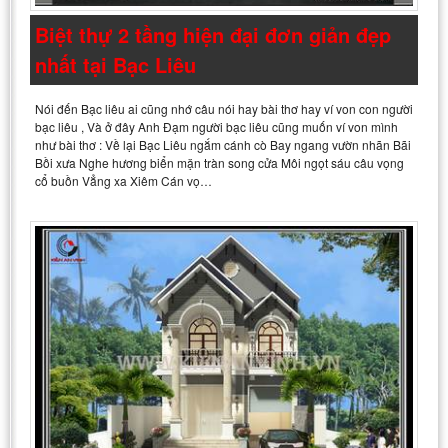
Biệt thự 2 tầng hiện đại đơn giản đẹp
nhất tại Bạc Liêu
Nói đến Bạc liêu ai cũng nhớ câu nói hay bài thơ hay ví von con người
bạc liêu , Và ở đây Anh Đạm người bạc liêu cũng muốn ví von mình
như bài thơ : Về lại Bạc Liêu ngắm cánh cò Bay ngang vườn nhãn Bãi
Bồi xưa Nghe hương biển mặn tràn song cửa Môi ngọt sáu câu vọng
cổ buồn Vẳng xa Xiêm Cán vọ…