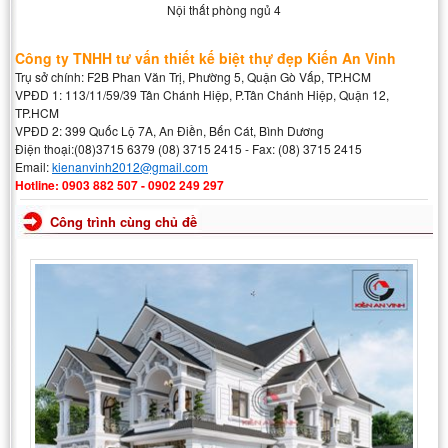
Nội thất phòng ngủ 4
Công ty TNHH tư vấn thiết kế biệt thự đẹp Kiến An Vinh
Trụ sở chính: F2B Phan Văn Trị, Phường 5, Quận Gò Vấp, TP.HCM
VPĐD 1: 113/11/59/39 Tân Chánh Hiệp, P.Tân Chánh Hiệp, Quận 12,
TP.HCM
VPĐD 2: 399 Quốc Lộ 7A, An Điền, Bến Cát, Bình Dương
Điện thoại:(08)3715 6379 (08) 3715 2415 - Fax: (08) 3715 2415
Email:
kienanvinh2012@gmail.com
Hotline: 0903 882 507 - 0902 249 297
Công trình cùng chủ đề