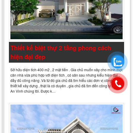
Thiết kế biệt thự 2 tầng phong cách
hiện đại đẹp
Sở hữu diện tích 400 m2 , 2 mặt tiền . Gia chủ muốn xây cho mình một
căn nhà vừa phù hợp với diện tích , có sân sau nhưng kiểu hiện đại ,
đầy đủ công năng .Và từ đó gia chủ đã tìm hiểu các đơn vị công ty
thiết kế xây dựng , thật là có duyên , gia chủ đã tìm đến công ty Kiến
An Vinh chúng tôi. Được k…