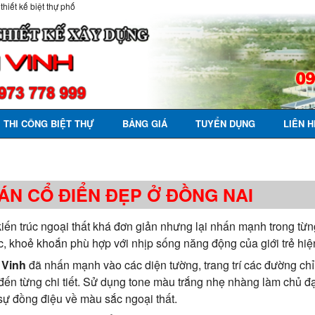
 thiết kế biệt thự phố
THI CÔNG BIỆT THỰ
BẢNG GIÁ
TUYỂN DỤNG
LIÊN H
BÁN CỔ ĐIỂN ĐẸP Ở ĐỒNG NAI
kiến trúc ngoại thất khá đơn giản nhưng lại nhấn mạnh trong từng
, khoẻ khoắn phù hợp với nhịp sống năng động của giới trẻ hiệ
 Vinh
đã nhấn mạnh vào các diện tường, trang trí các đường chỉ
a đến từng chi tiết. Sử dụng tone màu trắng nhẹ nhàng làm chủ 
sự đồng điệu về màu sắc ngoại thất.