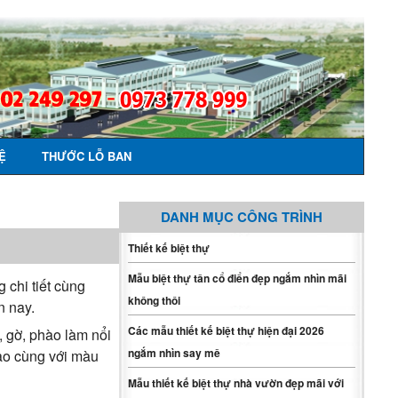
Ệ
THƯỚC LỖ BAN
DANH MỤC CÔNG TRÌNH
Thiết kế biệt thự
Mẫu biệt thự tân cổ điển đẹp ngắm nhìn mãi
 chi tiết cùng
không thôi
n nay.
Các mẫu thiết kế biệt thự hiện đại 2026
, gờ, phào làm nổi
ngắm nhìn say mê
đạo cùng với màu
Mẫu thiết kế biệt thự nhà vườn đẹp mãi với