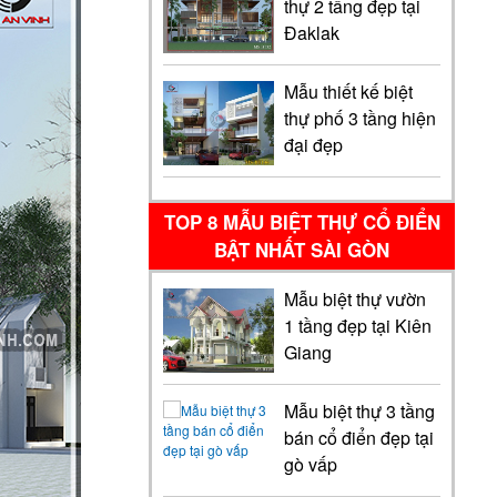
thự 2 tầng đẹp tại
Đaklak
Mẫu thiết kế biệt
thự phố 3 tầng hiện
đại đẹp
TOP 8 MẪU BIỆT THỰ CỔ ĐIỂN
BẬT NHẤT SÀI GÒN
Mẫu biệt thự vườn
1 tầng đẹp tại Kiên
Giang
Mẫu biệt thự 3 tầng
bán cổ điển đẹp tại
gò vấp