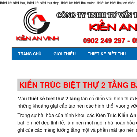
thiết kế biệt thự, thiết kế biệt thự đẹp, thiết kế biệt thự vườn, thiết kế biệt thự cổ điển,
TRANG CHỦ
GIỚI THIỆU
THIẾT KẾ BIỆT THỰ
KIẾN TRÚC BIỆT THỰ 2 TẦNG 
Mẫu
thiết kế biệt thự 2 tầng
tân cổ điển với hình thức 
những khoảng giật cấp tạo nên các hình khối vuông vức
Trong sự hài hòa của hình khối, các Kiến Trúc
Kiến An
bật lên nét đẹp tinh tế, làm nên một ngôi nhà hoàn hỏ
ghi của các mảng tường tầng một và phần mái tạo nên 