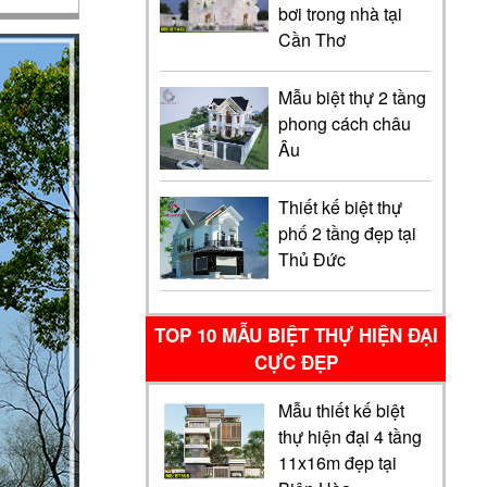
bơi trong nhà tại
Cần Thơ
Mẫu biệt thự 2 tầng
phong cách châu
Âu
Thiết kế biệt thự
phố 2 tầng đẹp tại
Thủ Đức
TOP 10 MẪU BIỆT THỰ HIỆN ĐẠI
CỰC ĐẸP
Mẫu thiết kế biệt
thự hiện đại 4 tầng
11x16m đẹp tại