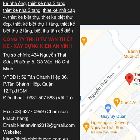
kế nhà ống
,
thiết kế nhà 2 tầng
,
thiết kế nhà 3 tầng
,
thiết kế nhà cấp
4
,
thiết kế biệt thự
,
thiết kế biệt thự
đẹp
,
thiết kế biệt thự 1 tầng
,
thiết kế
biệt thự 2 tầng
,
biệt thự tân cổ điển
CÔNG TY TNHH TƯ VẤN THIẾT
KẾ - XÂY DỰNG KIẾN AN VINH
Trụ sở chính: 434 Nguyễn Thái
Sơn, Phường 5, Gò Vấp, Hồ Chí
Minh
VPĐD1: 52 Tân Chánh Hiệp 36,
P.Tân Chánh Hiệp, Quận
12,Tp.HCM
Điện thoại: 0981 507 588 (Vật Tư)
Fax: (08) 6277 0999 (Chăm sóc
khách hàng)
Email: kienanvinh2012@gmail.com
Website:
https://thietkebietthudep.com.vn