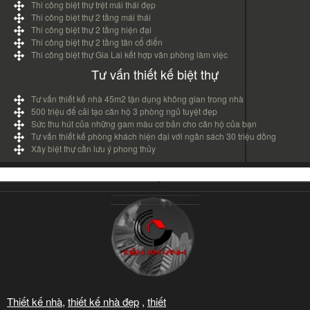
Thi công biệt thự trệt mái thái đẹp
Thi công biệt thự 2 tầng mái thái
Thi công biệt thự 2 tầng hiện đại
Thi công biệt thự 2 tầng tân cổ điển
Thi công biệt thự Gia Lai kết hợp văn phòng làm việc
Tư vấn thiết kế biệt thự
Tư vấn thiết kế nhà 45m2 tận dụng không gian trong nhà
500 triệu để cải tạo căn hộ 3 phòng ngủ tuyệt đẹp
Sức thu hút của những gam màu cơ bản cho căn hộ của bạn
Tư vấn thiết kế phòng khách hiện đại với ngân sách 30 triệu đồng
Xây biệt thự cần lưu ý phong thủy
Thiết kế nhà
,
thiết kế nhà đẹp
,
thiết