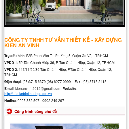
CÔNG TY TNHH TƯ VẤN THIẾT KẾ - XÂY DỰNG
KIẾN AN VINH
Trụ sở chính
: F2B Phan Văn Trị, Phường 5, Quận Gò Vấp, TP.HCM
VPĐD 1
: 52 Tân Chánh Hiệp 36, P. Tân Chánh Hiệp, Quận 12, TP.HCM
VPĐD 2
: 113/11/59/39 Tân Chánh Hiệp, P.Tân Chánh Hiệp, Quận 12,
TP.HCM
Điện thoại
: (08)3715 6379 (08) 6277 0999 -
Fax
: (08) 3715 2415
Email
:
kienanvinh2012@gmail.com
-
Website
:
http://thietkebietthudep.com.vn
Hotline
: 0903 882 507 - 0902 249 297
Công trình cùng chủ đề