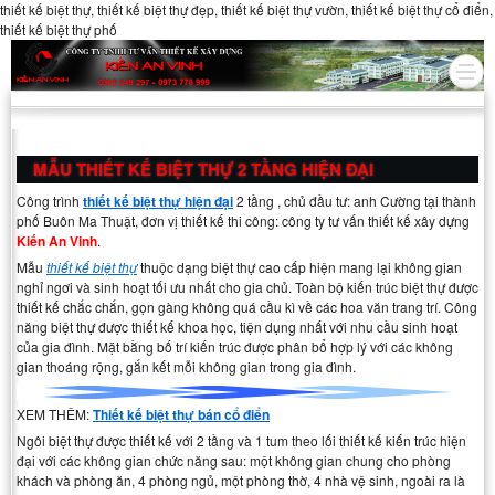
thiết kế biệt thự, thiết kế biệt thự đẹp, thiết kế biệt thự vườn, thiết kế biệt thự cổ điển,
thiết kế biệt thự phố
MẪU THIẾT KẾ BIỆT THỰ 2 TẦNG HIỆN ĐẠI
Công trình
thiết kế biệt thự hiện đại
2 tầng , chủ đầu tư: anh Cường tại thành
phố Buôn Ma Thuật, đơn vị thiết kế thi công: công ty tư vấn thiết kế xây dựng
Kiến An Vinh
.
Mẫu
thiết kế biệt thự
thuộc dạng biệt thự cao cấp hiện mang lại không gian
nghỉ ngơi và sinh hoạt tối ưu nhất cho gia chủ. Toàn bộ kiến trúc biệt thự được
thiết kế chắc chắn, gọn gàng không quá cầu kì về các hoa văn trang trí. Công
năng biệt thự được thiết kế khoa học, tiện dụng nhất với nhu cầu sinh hoạt
của gia đình. Mặt bằng bố trí kiến trúc được phân bổ hợp lý với các không
gian thoáng rộng, gắn kết mỗi không gian trong gia đình.
XEM THÊM:
Thiết kế biệt thự bán cổ điển
Ngôi biệt thự được thiết kế với 2 tầng và 1 tum theo lối thiết kế kiến trúc hiện
đại với các không gian chức năng sau: một không gian chung cho phòng
khách và phòng ăn, 4 phòng ngủ, một phòng thờ, 4 nhà vệ sinh, ngoài ra là