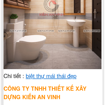
Chi tiết :
biệt thự mái thái đẹp
CÔNG TY TNHH THIẾT KẾ XÂY
DỰNG KIẾN AN VINH