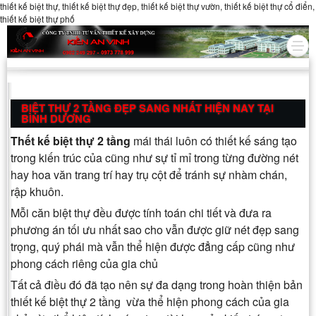
thiết kế biệt thự, thiết kế biệt thự đẹp, thiết kế biệt thự vườn, thiết kế biệt thự cổ điển,
thiết kế biệt thự phố
BIỆT THỰ 2 TẦNG ĐẸP SANG NHẤT HIỆN NAY TẠI
BÌNH DƯƠNG
Thết kế biệt thự 2 tầng
mái thái luôn có thiết kế sáng tạo
trong kiến trúc của cũng như sự tỉ mỉ trong từng đường nét
hay hoa văn trang trí hay trụ cột để tránh sự nhàm chán,
rập khuôn.
Mỗi căn biệt thự đều được tính toán chi tiết và đưa ra
phương án tối ưu nhất sao cho vẫn được giữ nét đẹp sang
trọng, quý phái mà vẫn thể hiện được đẳng cấp cũng như
phong cách riêng của gia chủ
Tất cả điều đó đã tạo nên sự đa dạng trong hoàn thiện bản
thiết kế biệt thự 2 tầng vừa thể hiện phong cách của gia