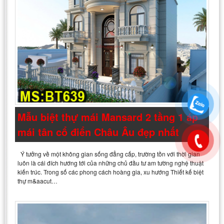
Mẫu biệt thự mái Mansard 2 tầng 1 áp
mái tân cổ điển Châu Âu đẹp nhất
Ý tưởng về một không gian sống đẳng cấp, trường tồn với thời gian
luôn là cái đích hướng tới của những chủ đầu tư am tường nghệ thuật
kiến trúc. Trong số các phong cách hoàng gia, xu hướng Thiết kế biệt
thự m&aacut…