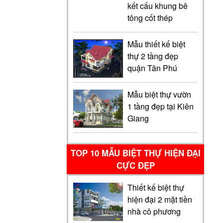
kết cấu khung bê
tông cốt thép
Mẫu thiết kế biệt
thự 2 tầng đẹp
quận Tân Phú
Mẫu biệt thự vườn
1 tầng đẹp tại Kiên
Giang
TOP 10 MẪU BIỆT THỰ HIỆN ĐẠI
CỰC ĐẸP
Thiết kế biệt thự
hiện đại 2 mặt tiền
nhà cô phương