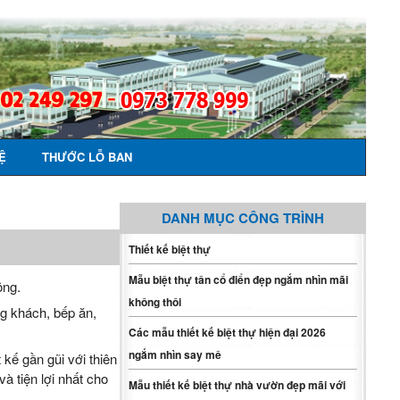
Ệ
THƯỚC LỖ BAN
DANH MỤC CÔNG TRÌNH
Thiết kế biệt thự
Mẫu biệt thự tân cổ điển đẹp ngắm nhìn mãi
ông.
không thôi
g khách, bếp ăn,
Các mẫu thiết kế biệt thự hiện đại 2026
ngắm nhìn say mê
 kế gần gũi với thiên
à tiện lợi nhất cho
Mẫu thiết kế biệt thự nhà vườn đẹp mãi với