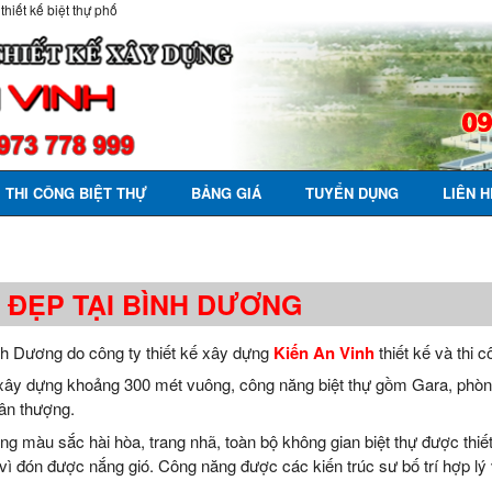
 thiết kế biệt thự phố
THI CÔNG BIỆT THỰ
BẢNG GIÁ
TUYỂN DỤNG
LIÊN H
 ĐẸP TẠI BÌNH DƯƠNG
ình Dương do công ty thiết kế xây dựng
Kiến An Vinh
thiết kế và thi c
h xây dựng khoảng 300 mét vuông, công năng biệt thự gồm Gara, phòn
ân thượng.
ng màu sắc hài hòa, trang nhã, toàn bộ không gian biệt thự được thiết
 vì đón được nắng gió. Công năng được các kiến trúc sư bố trí hợp lý v