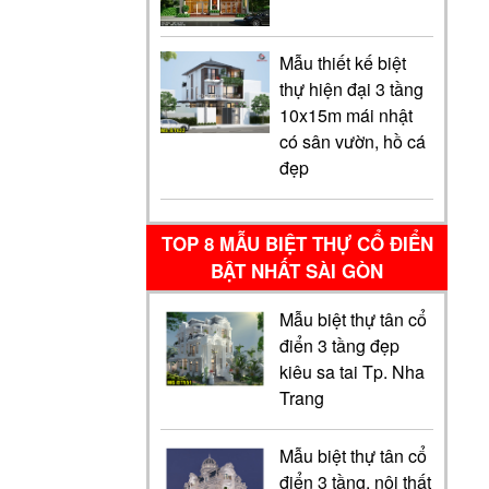
Mẫu thiết kế biệt
thự hiện đại 3 tầng
10x15m mái nhật
có sân vườn, hồ cá
đẹp
TOP 8 MẪU BIỆT THỰ CỔ ĐIỂN
BẬT NHẤT SÀI GÒN
Mẫu biệt thự tân cổ
điển 3 tầng đẹp
kiêu sa tai Tp. Nha
Trang
Mẫu biệt thự tân cổ
điển 3 tầng, nội thất