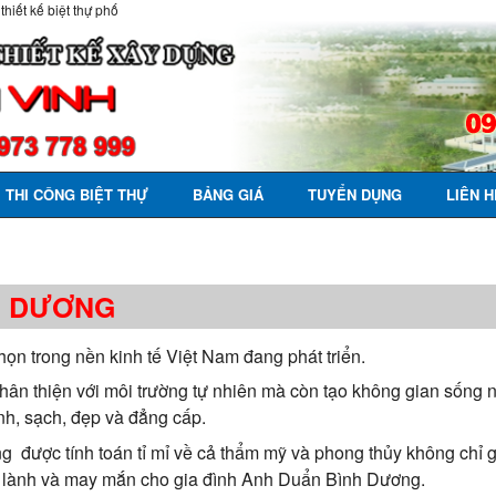
 thiết kế biệt thự phố
THI CÔNG BIỆT THỰ
BẢNG GIÁ
TUYỂN DỤNG
LIÊN H
NH DƯƠNG
họn trong nền kinh tế Việt Nam đang phát triển.
 thân thiện với môi trường tự nhiên mà còn tạo không gian sống
nh, sạch, đẹp và đẳng cấp.
tầng được tính toán tỉ mỉ về cả thẩm mỹ và phong thủy không chỉ
t lành và may mắn cho gia đình Anh Duẩn Bình Dương.