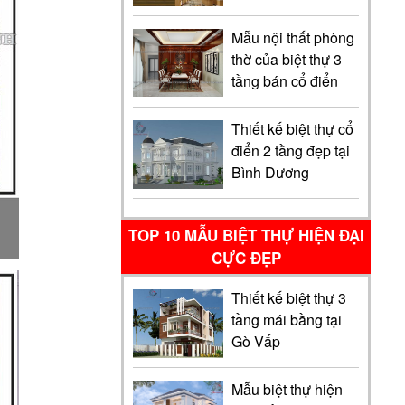
Mẫu nội thất phòng
thờ của biệt thự 3
tầng bán cổ điển
Thiết kế biệt thự cổ
điển 2 tầng đẹp tại
Bình Dương
TOP 10 MẪU BIỆT THỰ HIỆN ĐẠI
CỰC ĐẸP
Thiết kế biệt thự 3
tầng mái bằng tại
Gò Vấp
Mẫu biệt thự hiện