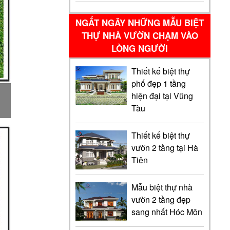
NGẤT NGÂY NHỮNG MẪU BIỆT
THỰ NHÀ VƯỜN CHẠM VÀO
LÒNG NGƯỜI
Thiết kế biệt thự
phố đẹp 1 tầng
hiện đại tại Vũng
Tàu
Thiết kế biệt thự
vườn 2 tầng tại Hà
Tiên
Mẫu biệt thự nhà
vườn 2 tầng đẹp
sang nhất Hóc Môn