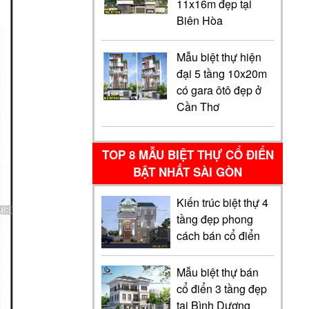
11x16m đẹp tại
Biên Hòa
Mẫu biệt thự hiện
đại 5 tầng 10x20m
có gara ôtô đẹp ở
Cần Thơ
TOP 8 MẪU BIỆT THỰ CỔ ĐIỂN
BẬT NHẤT SÀI GÒN
Kiến trúc biệt thự 4
tầng đẹp phong
cách bán cổ điển
Mẫu biệt thự bán
cổ điển 3 tầng đẹp
tại Bình Dương