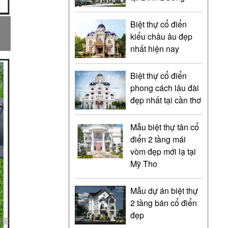
Biệt thự cổ điển
kiểu châu âu đẹp
nhất hiện nay
Biệt thự cổ điển
phong cách lâu đài
đẹp nhất tại cần thơ
Mẫu biệt thự tân cổ
điển 2 tầng mái
vòm đẹp mới lạ tại
Mỹ Tho
Mẫu dự án biệt thự
2 tầng bán cổ điển
đẹp