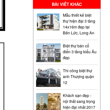
BÀI VIẾT KHÁC
Mẫu thiết kế biệt
thự hiện đại 3 tầng
14x16m đẹp tại
Bến Lức, Long An
Biệt thự bán cổ
điển 3 tầng kiểu Âu
đẹp
Thi công biệt thự
anh Thượng quận
12
Khách sạn đẹp -
nội thất sang trọng
hiện đại nhất 2017