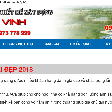
 thiết kế biệt thự phố
THI CÔNG BIỆT THỰ
BẢNG GIÁ
TUYỂN DỤNG
LIÊN H
I ĐẸP 2018
t thự đang được nhiều khách hàng đánh giá cao về chất lượng lẫ
ệt thự, vừa giúp cho cho ngôi nhà có khả năng đón luồng ánh s
ã thiết kế ban công với tầm nhìn rộng thoáng giúp gia chủ tận h