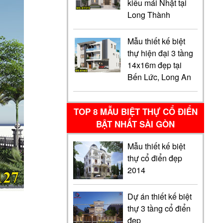
kiểu mái Nhật tại
Long Thành
Mẫu thiết kế biệt
thự hiện đại 3 tầng
14x16m đẹp tại
Bến Lức, Long An
TOP 8 MẪU BIỆT THỰ CỔ ĐIỂN
BẬT NHẤT SÀI GÒN
Mẫu thiết kế biệt
thự cổ điển đẹp
2014
Dự án thiết kế biệt
thự 3 tầng cổ điển
đẹp