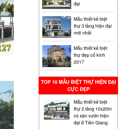
đại
Mẫu thiết kế biệt
thự 3 tầng hiện đại
mới nhất
Mẫu thiết kế biệt
thự đẹp cổ kính
2017
TOP 10 MẪU BIỆT THỰ HIỆN ĐẠI
CỰC ĐẸP
Mẫu thiết kế biệt
thự 2 tầng 10x20m
có sân vườn hiện
đại ở Tiền Giang