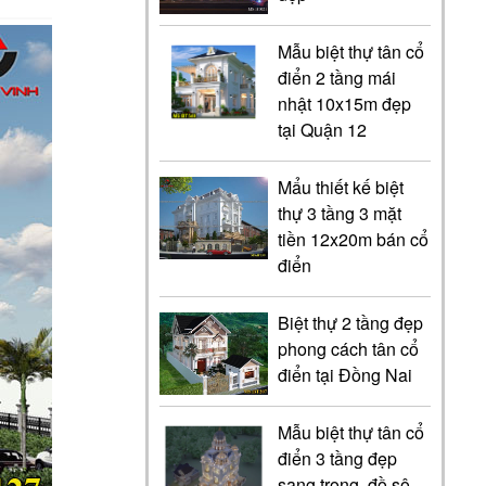
Mẫu biệt thự tân cổ
điển 2 tầng mái
nhật 10x15m đẹp
tại Quận 12
Mẩu thiết kế biệt
thự 3 tầng 3 mặt
tiền 12x20m bán cổ
điển
Biệt thự 2 tầng đẹp
phong cách tân cổ
điển tại Đồng Nai
Mẫu biệt thự tân cổ
điển 3 tầng đẹp
sang trọng, đồ sộ