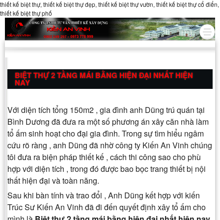
thiết kế biệt thự, thiết kế biệt thự đẹp, thiết kế biệt thự vườn, thiết kế biệt thự cổ điển,
thiết kế biệt thự phố
BIỆT THỰ 2 TẦNG MÁI BẰNG HIỆN ĐẠI NHẤT HIỆN
NAY
Với diện tích tổng 150m2 , gia đình anh Dũng trú quán tại
Bình Dương đã đưa ra một số phương án xây căn nhà làm
tổ ấm sinh hoạt cho đại gia đình. Trong sự tìm hiểu ngâm
cứu rõ ràng , anh Dũng đã nhờ công ty Kiến An Vinh chúng
tôi đưa ra biện pháp thiết kế , cách thi công sao cho phù
hợp với diện tích , trong đó được bao bọc trang thiết bị nội
thất hiện đại và toàn năng.
Sau khi bàn tính và trao đổi , Anh Dũng kết hợp với kiến
Trúc Sư Kiến An Vinh đã đi đến quyết định xây tổ ấm cho
mình là
Biệt thự 2 tầng mái bằng hiện đại nhất hiện nay