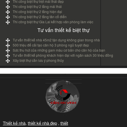
Thi công biệt thự trệt mái thái đẹp
Thi công biệt thự 2 tầng mái thái
Thi công biệt thự 2 tầng hiện đại
Thi công biệt thự 2 tầng tân cổ điển
Thi công biệt thự Gia Lai kết hợp văn phòng làm việc
Tư vấn thiết kế biệt thự
Tư vấn thiết kế nhà 45m2 tận dụng không gian trong nhà
500 triệu để cải tạo căn hộ 3 phòng ngủ tuyệt đẹp
Sức thu hút của những gam màu cơ bản cho căn hộ của bạn
Tư vấn thiết kế phòng khách hiện đại với ngân sách 30 triệu đồng
Xây biệt thự cần lưu ý phong thủy
Thiết kế nhà
,
thiết kế nhà đẹp
,
thiết