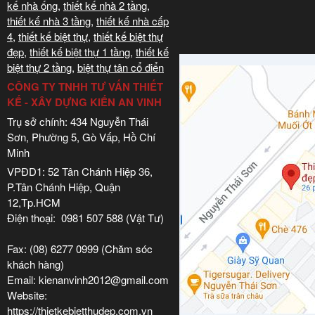
kế nhà ống
,
thiết kế nhà 2 tầng
,
thiết kế nhà 3 tầng
,
thiết kế nhà cấp
4
,
thiết kế biệt thự
,
thiết kế biệt thự
đẹp
,
thiết kế biệt thự 1 tầng
,
thiết kế
biệt thự 2 tầng
,
biệt thự tân cổ điển
CÔNG TY TNHH TƯ VẤN THIẾT
KẾ - XÂY DỰNG KIẾN AN VINH
Trụ sở chính: 434 Nguyễn Thái
Sơn, Phường 5, Gò Vấp, Hồ Chí
Minh
VPĐD1: 52 Tân Chánh Hiệp 36,
P.Tân Chánh Hiệp, Quận
12,Tp.HCM
Điện thoại: 0981 507 588 (Vật Tư)
Fax: (08) 6277 0999 (Chăm sóc
khách hàng)
Email: kienanvinh2012@gmail.com
Website:
https://thietkebietthudep.com.vn