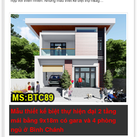
hợp với thiên nhiên. Những mẫu thiết kế biệt thự n&ag…
Mẫu thiết kế biệt thự hiện đại 2 tầng
mái bằng 9x18m có gara và 4 phòng
ngủ ở Bình Chánh