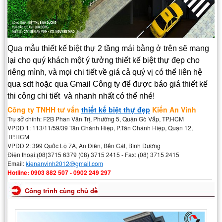
Qua mẫu thiết kế biệt thự 2 tầng mái bằng ở trên sẽ mang
lại cho quý khách một ý tưởng thiết kế biệt thự đẹp
cho
riêng mình, và mọi chi tiết về giá cả quý vị có thể liên hệ
qua sdt hoặc qua Gmail Công ty để được báo giá thiết kế
thi công chi tiết và nhanh nhất có thể nhé!
Công ty TNHH tư vấn
thiết kế biệt thự đẹp
Kiến An Vinh
Trụ sở chính: F2B Phan Văn Trị, Phường 5, Quận Gò Vấp, TP.HCM
VPĐD 1: 113/11/59/39 Tân Chánh Hiệp, P.Tân Chánh Hiệp, Quận 12,
TP.HCM
VPĐD 2: 399 Quốc Lộ 7A, An Điền, Bến Cát, Bình Dương
Điện thoại:(08)3715 6379 (08) 3715 2415 - Fax: (08) 3715 2415
Email:
kienanvinh2012@gmail.com
Hotline: 0903 882 507 - 0902 249 297
Công trình cùng chủ đề