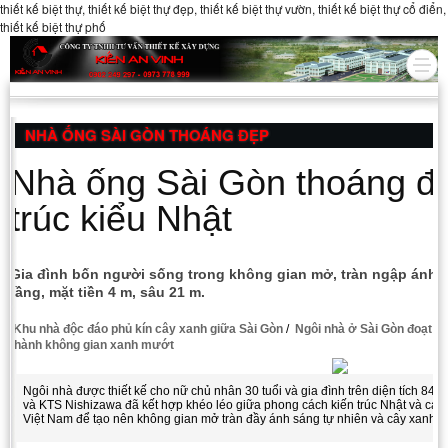
thiết kế biệt thự, thiết kế biệt thự đẹp, thiết kế biệt thự vườn, thiết kế biệt thự cổ điển,
thiết kế biệt thự phố
NHÀ ỐNG SÀI GÒN THOÁNG ĐẸP
Nhà ống Sài Gòn thoáng đ
trúc kiểu Nhật
Gia đình bốn người sống trong không gian mở, tràn ngập ánh s
tầng, mặt tiền 4 m, sâu 21 m.
Khu nhà độc đáo phủ kín cây xanh giữa Sài Gòn
/
Ngôi nhà ở Sài Gòn đoạt giả
thành không gian xanh mướt
Ngôi nhà được thiết kế cho nữ chủ nhân 30 tuổi và gia đình trên diện tích 8
và KTS Nishizawa đã kết hợp khéo léo giữa phong cách kiến trúc Nhật và các k
Việt Nam để tạo nên không gian mở tràn đầy ánh sáng tự nhiên và cây xanh.