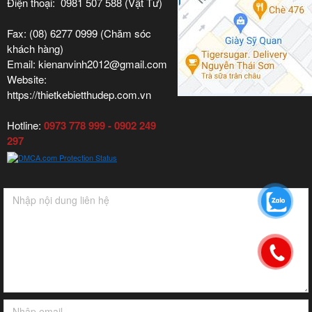
Điện thoại: 0981 507 588 (Vật Tư)
Fax: (08) 6277 0999 (Chăm sóc
khách hàng)
Email: kienanvinh2012@gmail.com
Website:
https://thietkebietthudep.com.vn
Hotline:
0973 778 999 - 0902 249
297