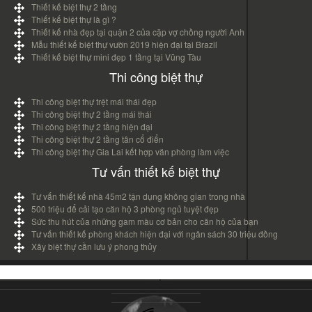
Thiết kế biệt thự 2 tầng
Thiết kế biệt thự là gì ?
Thiết kế nhà đẹp tại quận 2 của cặp vợ chồng người Anh
Mẫu thiết kế biệt thự vườn 2019 hiện đại tại Brazil
Thiết kế biệt thự mini đẹp 1 tầng tại Vũng Tàu
Thi công biệt thự
Thi công biệt thự trệt mái thái đẹp
Thi công biệt thự 2 tầng mái thái
Thi công biệt thự 2 tầng hiện đại
Thi công biệt thự 2 tầng tân cổ điển
Thi công biệt thự Gia Lai kết hợp văn phòng làm việc
Tư vấn thiết kế biệt thự
Tư vấn thiết kế nhà 45m2 tận dụng không gian trong nhà
500 triệu để cải tạo căn hộ 3 phòng ngủ tuyệt đẹp
Sức thu hút của những gam màu cơ bản cho căn hộ của bạn
Tư vấn thiết kế phòng khách hiện đại với ngân sách 30 triệu đồng
Xây biệt thự cần lưu ý phong thủy