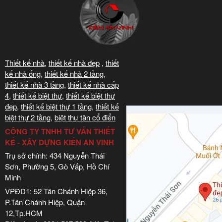
Thiết kế nhà
,
thiết kế nhà đẹp
,
thiết
kế nhà ống
,
thiết kế nhà 2 tầng
,
thiết kế nhà 3 tầng
,
thiết kế nhà cấp
4
,
thiết kế biệt thự
,
thiết kế biệt thự
đẹp
,
thiết kế biệt thự 1 tầng
,
thiết kế
biệt thự 2 tầng
,
biệt thự tân cổ điển
CÔNG TY TNHH TƯ VẤN THIẾT
KẾ - XÂY DỰNG KIẾN AN VINH
Trụ sở chính: 434 Nguyễn Thái
Sơn, Phường 5, Gò Vấp, Hồ Chí
Minh
VPĐD1: 52 Tân Chánh Hiệp 36,
P.Tân Chánh Hiệp, Quận
12,Tp.HCM