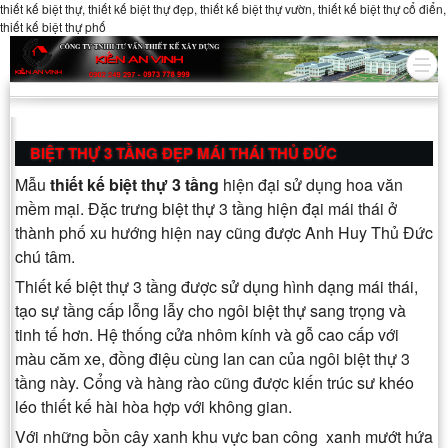
thiết kế biệt thự, thiết kế biệt thự đẹp, thiết kế biệt thự vườn, thiết kế biệt thự cổ điển,
thiết kế biệt thự phố
BIỆT THỰ 3 TẦNG ĐẸP MÁI THÁI THỦ ĐỨC
Mẫu
thiết kế biệt thự 3 tầng
hiện đại sử dụng hoa văn
mềm mại. Đặc trưng biệt thự 3 tầng hiện đại mái thái ở
thành phố xu hướng hiện nay cũng được Anh Huy Thủ Đức
chú tâm.
Thiết kế biệt thự 3 tầng được sử dụng hình dạng mái thái,
tạo sự tầng cấp lỗng lẫy cho ngôi biệt thự sang trọng và
tinh tế hơn. Hệ thống cửa nhôm kính và gỗ cao cấp với
màu căm xe, đồng điệu cùng lan can của ngôi biệt thự 3
tầng này. Cổng và hàng rào cũng được kiến trúc sư khéo
léo thiết kế hài hòa hợp với không gian.
Với những bồn cây xanh khu vực ban công xanh mướt hứa