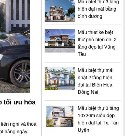
Mẫu biệt thự 3 tầng
hiện đại mái bằng
bình dương
Mẫu thiết kế biệt
thự phố hiện đại 2
tầng đẹp tại Vũng
Tàu
Mẫu biệt thự mái
nhật 2 tầng hiện
đại tại Biên Hòa,
Đồng Nai
p tối ưu hóa
Mẫu biệt thự 3 tầng
10x20m siêu đẹp
hiện đại tại Tx. Tân
tiện nghi và thoải
Uyên
ạt hàng ngày.