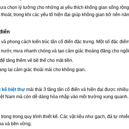
g lựa chọn lý tưởng cho những ai yêu thích không gian sống rộng 
 thoát, trong khi các yếu tố hiện đại giúp không gian trở nên nă
 điển
 và phong cách kiến trúc tân cổ điển đặc trưng. Một số đặc điể
oát nước mưa nhanh chóng và tạo cảm giác thoáng đãng cho ngôi
 để tăng thêm vẻ bề thế cho mặt tiền.
ang lại cảm giác thoải mái cho không gian.
t kế biệt thự
mái thái 3 tầng tân cổ điển và hiện đại được nhiều
Việt Nam mà còn dễ dàng hòa nhập vào môi trường xung quanh.
rọng trong quy trình thiết kế. Các vật liệu như gạch, đá tự nhiê
òa và bền vững.