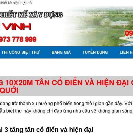
 thiết kế biệt thự phố
THI CÔNG BIỆT THỰ
BẢNG GIÁ
TUYỂN DỤNG
LIÊN H
G 10X20M TÂN CỔ ĐIỂN VÀ HIỆN ĐẠI
 QUỚI
ại đang trở thành xu hướng phổ biến trong thời gian gần đây. Vớ
mẫu biệt thự này không chỉ đáp ứng nhu cầu về không gian sống
i 3 tầng tân cổ điển và hiện đại