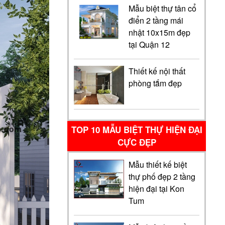
Mẫu biệt thự tân cổ
điển 2 tầng mái
nhật 10x15m đẹp
tại Quận 12
Thiết kế nội thất
phòng tắm đẹp
TOP 10 MẪU BIỆT THỰ HIỆN ĐẠI
CỰC ĐẸP
Mẫu thiết kế biệt
thự phố đẹp 2 tầng
hiện đại tại Kon
Tum