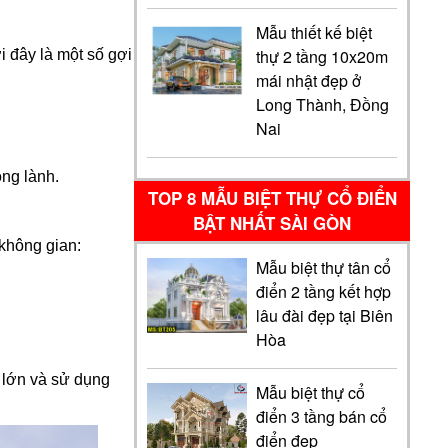
Mẫu thiết kế biệt
thự 2 tầng 10x20m
i đây là một số gợi
mái nhật đẹp ở
Long Thành, Đồng
Nai
ong lành.
TOP 8 MẪU BIỆT THỰ CỔ ĐIỂN
BẬT NHẤT SÀI GÒN
 không gian:
Mẫu biệt thự tân cổ
điển 2 tầng kết hợp
lâu đài đẹp tại Biên
Hòa
ổ lớn và sử dụng
Mẫu biệt thự cổ
điển 3 tầng bán cổ
điển đẹp