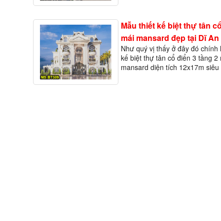
nhiều chủ nhà đang đi trên đườ
người ta x&acir…
Mẫu thiết kế biệt thự tân c
mái mansard đẹp tại Dĩ An
Như quý vị thấy ở đây đó chính 
kế biệt thự tân cổ điển 3 tầng 2
mansard diện tích 12x17m siêu 
lồ đẹp tại Dĩ An, Bình Dương. M
bự vậy thôi nhưng gi&aacut…