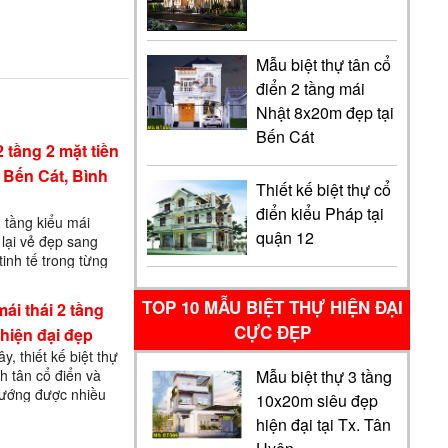
Mẫu biệt thự tân cổ
điển 2 tầng mái
Nhật 8x20m đẹp tại
Bến Cát
 tầng 2 mặt tiền
 Bến Cát, Bình
Thiết kế biệt thự cổ
điển kiểu Pháp tại
2 tầng kiểu mái
quận 12
lại vẻ đẹp sang
tinh tế trong từng
ự cổ điển với phong
được yêu thích bởi
TOP 10 MẪU BIỆT THỰ HIỆN ĐẠI
mái thái 2 tầng
CỰC ĐẸP
hiện đại đẹp
 thiết kế biệt thự
h tân cổ điển và
Mẫu biệt thự 3 tầng
 hướng được nhiều
10x20m siêu đẹp
 kết hợp hài hòa
hiện đại tại Tx. Tân
sự h…