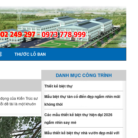
Ệ
THƯỚC LỖ BAN
DANH MỤC CÔNG TRÌNH
Thiết kế biệt thự
Mẫu biệt thự tân cổ điển đẹp ngắm nhìn mãi
ô đọng của Kiến Trúc sư
ỗi đề tài là một khuôn
không thôi
Các mẫu thiết kế biệt thự hiện đại 2026
ngắm nhìn say mê
Mẫu thiết kế biệt thự nhà vườn đẹp mãi với