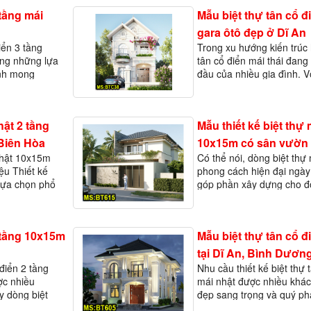
 tầng mái
Mẫu biệt thự tân cổ đi
gara ôtô đẹp ở Dĩ An
iển 3 tầng
Trong xu hướng kiến trúc 
ong những lựa
tân cổ điển mái thái đang
ình mong
đầu của nhiều gia đình. V
ống sang
hòa giữa nét đẹp cổ điển 
 thiết kế mái
tiện nghi hiện đại, những 
n&…
n&agra…
hật 2 tầng
Mẫu thiết kế biệt thự 
Biên Hòa
10x15m có sân vườn đ
Nhật 10x15m
Có thể nói, dòng biệt thự
ệu Thiết kế
phong cách hiện đại ngày
 lựa chọn phổ
góp phần xây dựng cho đô
ện nay. Phong
mới hơn. Dòng biệt thự má
ẻ đẹp thanh
có thể xâ…
2 tầng 10x15m
Mẫu biệt thự tân cổ đ
tại Dĩ An, Bình Dươn
 điển 2 tầng
Nhu cầu thiết kế biệt thự 
ợc nhiều
mái nhật được nhiều khác
 dòng biệt
đẹp sang trọng và quý ph
 nấm. Có
dòng kiến trúc này được 