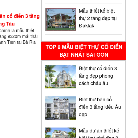
nhiều trong n…
Mẫu thiết kế biệt
tân cổ điển 3 tầng
thự 2 tầng đẹp tại
ũng Tàu
Đaklak
chính là mẫu thiết
 tầng 9x20m mái thái
anh Tiến tại Bà Rịa
TOP 8 MẪU BIỆT THỰ CỔ ĐIỂN
a chủ anh Tiến
BẬT NHẤT SÀI GÒN
Biệt thự cổ điển 3
tầng đẹp phong
cách châu âu
Biệt thự bán cổ
điển 3 tầng kiểu Âu
đẹp
Mẫu dự án thiết kế
biệt thự phố đẹp 3