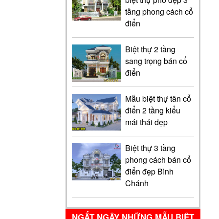
tầng phong cách cổ
điển
Biệt thự 2 tầng
sang trọng bán cổ
điển
Mẫu biệt thự tân cổ
điển 2 tầng kiểu
mái thái đẹp
Biệt thự 3 tầng
phong cách bán cổ
điển đẹp Bình
Chánh
NGẤT NGÂY NHỮNG MẪU BIỆT