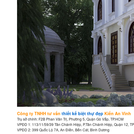
Công ty TNHH tư vấn
thiết kế biệt thự đẹp
Kiến An Vinh
Trụ sở chính: F2B Phan Văn Trị, Phường 5, Quận Gò Vấp, TP.HCM
VPĐD 1: 113/11/59/39 Tân Chánh Hiệp, P.Tân Chánh Hiệp, Quận 12, T
VPĐD 2: 399 Quốc Lộ 7A, An Điền, Bến Cát, Bình Dương