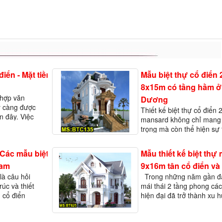
điển - Mặt tiền
Mẫu biệt thự cổ điển 2
8x15m có tầng hầm ở
 hợp văn
Dương
y càng được
Thiết kế biệt thự cổ điển 
 đây. Việc
mansard không chỉ mang 
việc trong
trọng mà còn thể hiện sự 
gi…
chi tiết kiến trúc. Biệt th
cách thiết kế này thường 
? Các mẫu biệt
Mẫu thiết kế biệt thự 
những đường n&eacut…
Nam
9x16m tân cổ điển và 
là câu hỏi
Trong những năm gần đây,
rúc và thiết
mái thái 2 tầng phong các
n cổ điển
hiện đại đã trở thành xu
 hình nhà ở,
gia đình lựa chọn. Với sự
giữa nét đẹp cổ điển và 