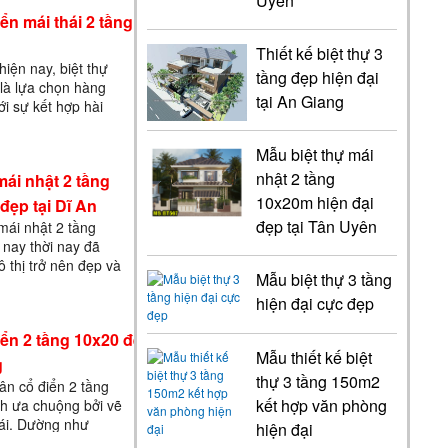
Uyên
ển mái thái 2 tầng có
Thiết kế biệt thự 3
hiện nay, biệt thự
tầng đẹp hiện đại
 là lựa chọn hàng
tại An Giang
ới sự kết hợp hài
thanh lịch và sự
ngôi biệt thự
Mẫu biệt thự mái
nhật 2 tầng
mái nhật 2 tầng
10x20m hiện đại
ẹp tại Dĩ An
đẹp tại Tân Uyên
 mái nhật 2 tầng
 nay thời nay đã
 thị trở nên đẹp và
Mẫu biệt thự 3 tầng
i nhật hiện đại này
hiện đại cực đẹp
iển 2 tầng 10x20 đẹp
Mẫu thiết kế biệt
g
thự 3 tầng 150m2
tân cổ điển 2 tầng
kết hợp văn phòng
h ưa chuộng bởi vẽ
ái. Dường như
hiện đại
khá là nhiều khách