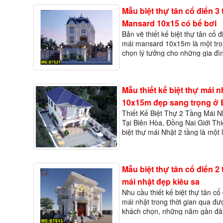
Mẫu biệt thự tân cổ điển 3
Mansard 10x15 có bể bơi
Bản vẽ thiết kế biệt thự tân cổ đ
mái mansard 10x15m là một tr
chọn lý tưởng cho những gia đ
muốn sở hữu một không gian s
trọng, đẳng cấp và tiện nghi. Với
mansard độc đáo, kết hợp với 
Mẫu thiết kế biệt thự mái n
10x15m đẹp sang trọng ở 
Thiết Kế Biệt Thự 2 Tầng Mái 
Tại Biên Hòa, Đồng Nai Giới Thi
biệt thự mái Nhật 2 tầng là một
biến trong thiết kế kiến trúc hi
cách này không chỉ mang đến v
lịch và…
Mẫu biệt thự tân cổ điển 
mái nhật đẹp kiêu sa
Nhu cầu thiết kế biệt thự tân cổ
mái nhật trong thời gian qua đư
khách chọn, những năm gần đây
thự mái nhật ngày mọc lên như