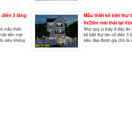
ng thấy nhà
quan tâm đến, chọn xây 
ổ điển 3 tầng
Mẫu thiết kế biệt thự 
9x20m mái thái tại V
là mẫu thiết
Như quý vị thấy ở đây đó 
 mặt tiền mái
kế biệt thự tân cổ điển 3
to siêu khổng
siêu đẹp được gia chủ là 
ặc dù nhìn
- Vũng Tàu, có thể nói gi
không chỉ yêu th&i…