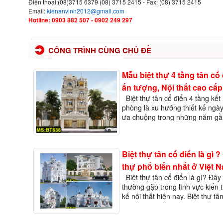
Điện thoại:(08)3715 6379 (08) 3715 2415 - Fax: (08) 3715 2415
Email:
kienanvinh2012@gmail.com
Hotline: 0903 882 507 - 0902 249 297
CÔNG TRÌNH CÙNG CHỦ ĐỀ
Mẫu biệt thự 4 tầng tân cổ 
ấn tượng, Nội thất cao cấp
Biệt thự tân cổ điển 4 tầng kết
phòng là xu hướng thiết kế ngà
ưa chuộng trong những năm gần
kết hợp không gian sống và làm 
cùng một công trình không chỉ 
Biệt thự tân cổ điển là gì 
thự phổ biến nhất ở Việt 
Biệt thự tân cổ điển là gì? Đây 
thường gặp trong lĩnh vực kiến t
kế nội thất hiện nay. Biệt thự tâ
không chỉ đơn thuần là một loại
mà còn mang…