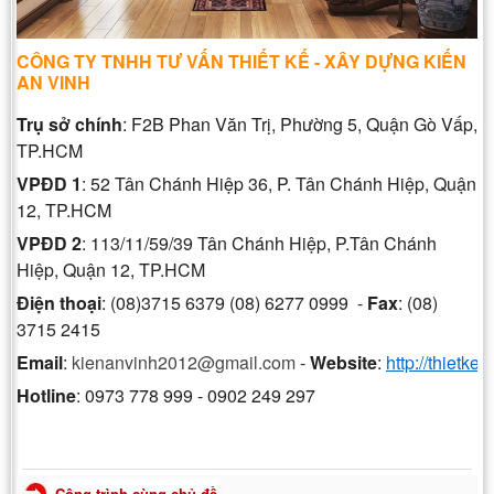
CÔNG TY TNHH TƯ VẤN THIẾT KẾ - XÂY DỰNG KIẾN
AN VINH
Trụ sở chính
: F2B Phan Văn Trị, Phường 5, Quận Gò Vấp,
TP.HCM
VPĐD 1
: 52 Tân Chánh Hiệp 36, P. Tân Chánh Hiệp, Quận
12, TP.HCM
VPĐD 2
: 113/11/59/39 Tân Chánh Hiệp, P.Tân Chánh
Hiệp, Quận 12, TP.HCM
Điện thoại
: (08)3715 6379 (08) 6277 0999 -
Fax
: (08)
3715 2415
Email
:
kienanvinh2012@gmail.com
-
Website
:
http://thietke
Hotline
: 0973 778 999 - 0902 249 297
Công trình cùng chủ đề