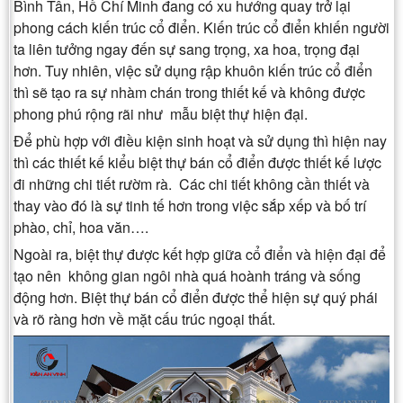
Bình Tân, Hồ Chí Minh đang có xu hướng quay trở lại
phong cách kiến trúc cổ điển. Kiến trúc cổ điển khiến người
ta liên tưởng ngay đến sự sang trọng, xa hoa, trọng đại
hơn. Tuy nhiên, việc sử dụng rập khuôn kiến trúc cổ điển
thì sẽ tạo ra sự nhàm chán trong thiết kế và không được
phong phú rộng rãi như mẫu biệt thự hiện đại.
Để phù hợp với điều kiện sinh hoạt và sử dụng thì hiện nay
thì các thiết kế kiểu biệt thự bán cổ điển được thiết kế lược
đi những chi tiết rườm rà. Các chi tiết không cần thiết và
thay vào đó là sự tinh tế hơn trong việc sắp xếp và bố trí
phào, chỉ, hoa văn….
Ngoài ra, biệt thự được kết hợp giữa cổ điển và hiện đại để
tạo nên không gian ngôi nhà quá hoành tráng và sống
động hơn. Biệt thự bán cổ điển được thể hiện sự quý phái
và rõ ràng hơn về mặt cấu trúc ngoại thất.