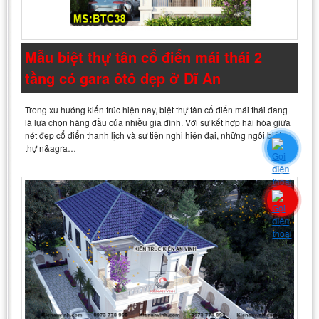
Mẫu biệt thự tân cổ điển mái thái 2
tầng có gara ôtô đẹp ở Dĩ An
Trong xu hướng kiến trúc hiện nay, biệt thự tân cổ điển mái thái đang
là lựa chọn hàng đầu của nhiều gia đình. Với sự kết hợp hài hòa giữa
nét đẹp cổ điển thanh lịch và sự tiện nghi hiện đại, những ngôi biệt
thự n&agra…