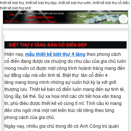
thiết kế biệt thự, thiết kế biệt thự đẹp, thiết kế biệt thự vườn, thiết kế biệt thự cổ điển,
thiết kế biệt thự phố
BIỆT THỰ 4 TẦNG BÁN CỔ ĐIỂN ĐẸP
Hiện nay,
mẫu thiết kế biệt thự 4 tầng
theo phong cách
cổ điển đang được ưa chuộng do nhu cầu của gia chủ luôn
mong muốn có được một công trình hoành tráng mang đến
sự đẳng cấp mà vẫn tinh tế. Biệt thự tân cổ điển 4
tầng mang trong mình những sự cuốn hút kỳ lạ với giới
thượng lưu. Thiết kế bán cổ điển luôn mang đến sự tinh tế,
lộng lẫy, bề thế. Sự xa hoa nhờ các chi tiết hoa văn trang
trí, phù điêu được thiết kế vô cùng tỉ mỉ. Tính cầu kì mang
đến cho ngôi nhà một nét kiến trúc rất riêng theo từng
phong cách của gia chủ.
Ngày nay, nhiều gia chủ trong đó có Anh Công trú quán