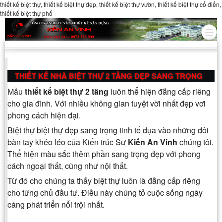
thiết kế biệt thự, thiết kế biệt thự đẹp, thiết kế biệt thự vườn, thiết kế biệt thự cổ điển,
thiết kế biệt thự phố
THIẾT KẾ NHÀ BIỆT THỰ 2 TẦNG ĐẸP SANG TRỌNG
Mẫu
thiết kế biệt thự 2 tầng
luôn thể hiện đẳng cấp riêng
cho gia đình. Với nhiều không gian tuyệt vời nhất đẹp vơi
phong cách hiện đại.
Biệt thự biệt thự đẹp sang trọng tinh tế dụa vào những đôi
bàn tay khéo léo của Kiến trúc Sư
Kiến An Vinh
chúng tôi.
Thể hiện màu sắc thêm phần sang trọng đẹp với phong
cách ngoại thất, cũng như nội thất.
Từ đó cho chúng ta thấy biệt thự luôn là đẳng cấp riêng
cho từng chủ đầu tư. Điều này chúng tỏ cuộc sống ngày
càng phát triển nổi trội nhất.