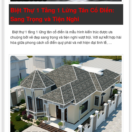
Biệt Thự 1 Tầng 1 Lửng Tân Cổ Điển:
Sang Trọng và Tiện Nghi
Biệt thự 1 tầng 1 lửng tân cổ điển là mẫu hình kiến trúc được ưa
chuộng bởi vẻ đẹp sang trọng và tiện nghi vượt trội. Với sự kết hợp hài
hòa giữa phong cách cổ điển quý phái và nét hiện đại tinh tế, …