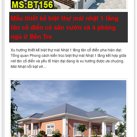
Mẫu thiết kế biệt thự mái nhật 1 tầng
tân cổ điển có sân vườn và 4 phòng
ngủ ở Bến Tre
Xu hướng thiết kế biệt thự mái Nhật 1 tầng tân cổ điển pha hiện đại:
Tổng quan Phong cách kiến trúc biệt thự mái Nhật 1 tầng kết hợp giữa
nét tân cổ điển và yếu tố hiện đại đang là xu hướng được ưa chuộng.
Mái Nhật nổi bật vớ…