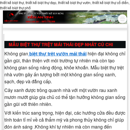
thiết kế biệt thự, thiết kế biệt thự đẹp, thiết kế biệt thự vườn, thiết kế biệt thự cổ điển,
thiết kế biệt thự phố
MẪU BIỆT THỰ TRỆT MÁI THÁI ĐẸP NHẤT CỦ CHI
Không gian
biệt thự trệt vườn mái thái
hiện đại không chỉ
gần gũi, thân thiện với môi trường tự nhiên mà còn tạo
không gian sống năng động, khỏe khoắn. Mẫu biệt thự trệt
nhà vườn gây ấn tượng bởi một không gian sống xanh,
sạch, đẹp và đẳng cấp.
Cây xanh được trồng quanh nhà với một vườn rau xanh
mươn mướt giúp gia chủ có thể tận hưởng không gian sống
gần gũi với thiên nhiên.
Với kiến trúc sang trọng, hiện đại, các hướng cửa đều được
tính toán tỉ mỉ về cả thẩm mỹ và phong thủy không chỉ giúp
đón ánh sáng .Không khí tự nhiên mà còn mang đến