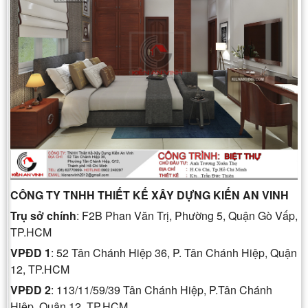
CÔNG TY TNHH THIẾT KẾ XÂY DỰNG KIẾN AN VINH
Trụ sở chính
: F2B Phan Văn Trị, Phường 5, Quận Gò Vấp,
TP.HCM
VPĐD 1
: 52 Tân Chánh Hiệp 36, P. Tân Chánh Hiệp, Quận
12, TP.HCM
VPĐD 2
: 113/11/59/39 Tân Chánh Hiệp, P.Tân Chánh
Hiệp, Quận 12, TP.HCM