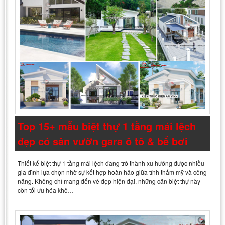
Top 15+ mẫu biệt thự 1 tầng mái lệch
đẹp có sân vườn gara ô tô & bể bơi
Thiết kế biệt thự 1 tầng mái lệch đang trở thành xu hướng được nhiều
gia đình lựa chọn nhờ sự kết hợp hoàn hảo giữa tính thẩm mỹ và công
năng. Không chỉ mang đến vẻ đẹp hiện đại, những căn biệt thự này
còn tối ưu hóa khô…