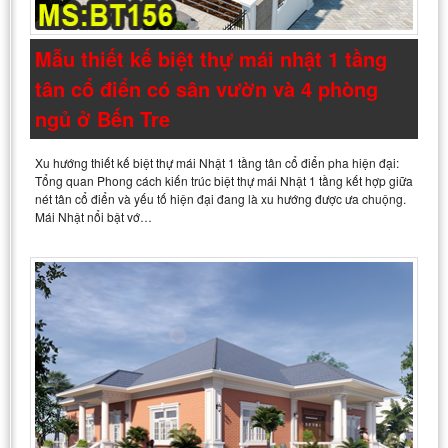
Mẫu thiết kế biệt thự mái nhật 1 tầng
tân cổ điển có sân vườn và 4 phòng
ngủ ở Bến Tre
Xu hướng thiết kế biệt thự mái Nhật 1 tầng tân cổ điển pha hiện đại:
Tổng quan Phong cách kiến trúc biệt thự mái Nhật 1 tầng kết hợp giữa
nét tân cổ điển và yếu tố hiện đại đang là xu hướng được ưa chuộng.
Mái Nhật nổi bật vớ…