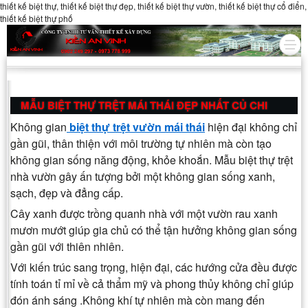
thiết kế biệt thự, thiết kế biệt thự đẹp, thiết kế biệt thự vườn, thiết kế biệt thự cổ điển,
thiết kế biệt thự phố
MẪU BIỆT THỰ TRỆT MÁI THÁI ĐẸP NHẤT CỦ CHI
Không gian
biệt thự trệt vườn mái thái
hiện đại không chỉ
gần gũi, thân thiện với môi trường tự nhiên mà còn tạo
không gian sống năng động, khỏe khoắn. Mẫu biệt thự trệt
nhà vườn gây ấn tượng bởi một không gian sống xanh,
sạch, đẹp và đẳng cấp.
Cây xanh được trồng quanh nhà với một vườn rau xanh
mươn mướt giúp gia chủ có thể tận hưởng không gian sống
gần gũi với thiên nhiên.
Với kiến trúc sang trọng, hiện đại, các hướng cửa đều được
tính toán tỉ mỉ về cả thẩm mỹ và phong thủy không chỉ giúp
đón ánh sáng .Không khí tự nhiên mà còn mang đến