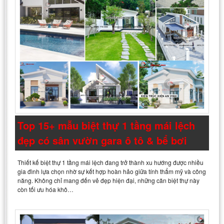
Top 15+ mẫu biệt thự 1 tầng mái lệch
đẹp có sân vườn gara ô tô & bể bơi
Thiết kế biệt thự 1 tầng mái lệch đang trở thành xu hướng được nhiều
gia đình lựa chọn nhờ sự kết hợp hoàn hảo giữa tính thẩm mỹ và công
năng. Không chỉ mang đến vẻ đẹp hiện đại, những căn biệt thự này
còn tối ưu hóa khô…