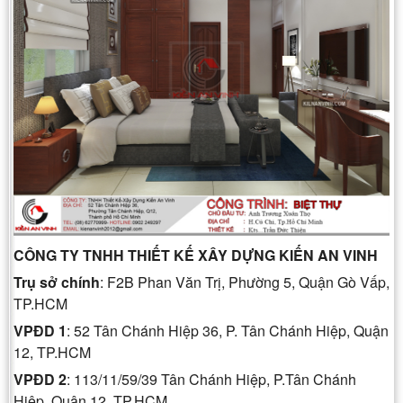
CÔNG TY TNHH THIẾT KẾ XÂY DỰNG KIẾN AN VINH
Trụ sở chính
: F2B Phan Văn Trị, Phường 5, Quận Gò Vấp,
TP.HCM
VPĐD 1
: 52 Tân Chánh Hiệp 36, P. Tân Chánh Hiệp, Quận
12, TP.HCM
VPĐD 2
: 113/11/59/39 Tân Chánh Hiệp, P.Tân Chánh
Hiệp, Quận 12, TP.HCM