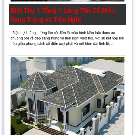
Biệt Thự 1 Tầng 1 Lửng Tân Cổ Điển:
Sang Trọng và Tiện Nghi
Biệt thự 1 tầng 1 lửng tân cổ điển là mẫu hình kiến trúc được ưa
chuộng bởi vẻ đẹp sang trọng và tiện nghi vượt trội. Với sự kết hợp hài
hòa giữa phong cách cổ điển quý phái và nét hiện đại tinh tế, …