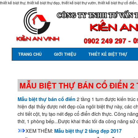
thiết kế biệt thự, thiết kế biệt thự đẹp, thiết kế biệt thự vườn, thiết kế biệt thự cổ điển,
TRANG CHỦ
GIỚI THIỆU
THIẾT KẾ BIỆT THỰ
MẪU BIỆT THỰ BÁN CỔ ĐIỂN 2 
Mẫu biệt thự bán cổ điển
2 tầng 1 tum được kiến trúc 
hiện đại thấy được nét đẹp của ngôi biệt thự này, các c
chi tiết cột, trụ tạo nét đẹp cổ điển đích thực. Công 
thờ, 1 phòng bếp...Được khai thác tối đa công năng sử
XEM THÊM:
Mẫu biệt thự 2 tầng đẹp 2017