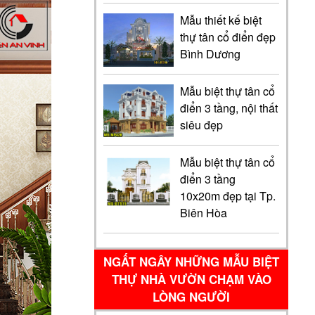
Mẫu thiết kế biệt
thự tân cổ điển đẹp
Bình Dương
Mẫu biệt thự tân cổ
điển 3 tầng, nội thất
siêu đẹp
Mẫu biệt thự tân cổ
điển 3 tầng
10x20m đẹp tại Tp.
Biên Hòa
NGẤT NGÂY NHỮNG MẪU BIỆT
THỰ NHÀ VƯỜN CHẠM VÀO
LÒNG NGƯỜI