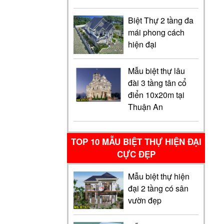
Biệt Thự 2 tầng đa
mái phong cách
hiện đại
Mẫu biệt thự lâu
đài 3 tầng tân cổ
điển 10x20m tại
Thuận An
TOP 10 MẪU BIỆT THỰ HIỆN ĐẠI
CỰC ĐẸP
Mẫu biệt thự hiện
đại 2 tầng có sân
vườn đẹp