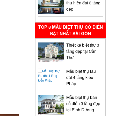
thự hiện đại 3 tầng
đẹp
TOP 8 MẪU BIỆT THỰ CỔ ĐIỂN
BẬT NHẤT SÀI GÒN
Thiết kế biệt thự 3
tầng đẹp tại Cần
Thơ
Mẫu biệt thự lâu
đài 4 tầng kiểu
Pháp
Mẫu biệt thự bán
cổ điển 3 tầng đẹp
tại Bình Dương