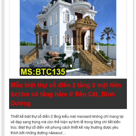
Mẫu biệt thự cổ điển 2 tầng 2 mặt tiền
8x15m có tầng hầm ở Bến Cát, Bình
Dương
Thiết kế biệt thự cổ điển 2 tầng kiểu mái mansard không chỉ mang lại
vẻ đẹp sang trọng mà còn thể hiện sự tinh tế trong từng chi tiết kiến
trúc. Biệt thự cổ điển với phong cách thiết kế này thường được yêu
thích bởi những đường n&eacut…