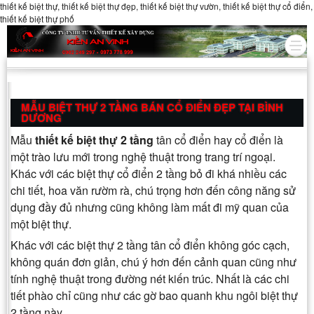
thiết kế biệt thự, thiết kế biệt thự đẹp, thiết kế biệt thự vườn, thiết kế biệt thự cổ điển,
thiết kế biệt thự phố
MẪU BIỆT THỰ 2 TẦNG BÁN CỔ ĐIỂN ĐẸP TẠI BÌNH
DƯƠNG
Mẫu
thiết kế biệt thự 2 tầng
tân cổ điển hay cổ điển là
một trào lưu mới trong nghệ thuật trong trang trí ngoại.
Khác với các biệt thự cổ điển 2 tầng bỏ đi khá nhiều các
chi tiết, hoa văn rườm rà, chú trọng hơn đến công năng sử
dụng đầy đủ nhưng cũng không làm mất đi mỹ quan của
một biệt thự.
Khác với các biệt thự 2 tầng tân cổ điển không góc cạch,
không quán đơn giản, chú ý hơn đến cảnh quan cũng như
tính nghệ thuật trong đường nét kiến trúc. Nhất là các chi
tiết phào chỉ cũng như các gờ bao quanh khu ngôi biệt thự
2 tầng này..