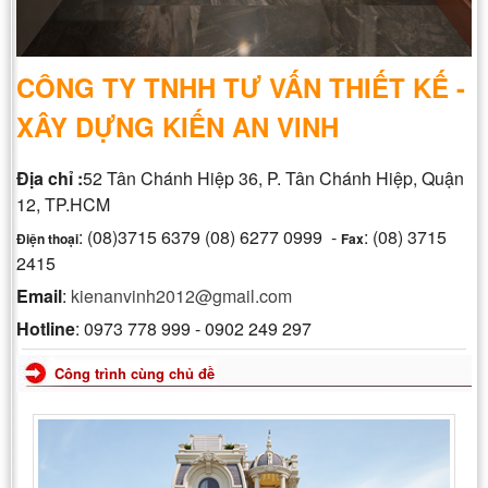
CÔNG TY TNHH TƯ VẤN THIẾT KẾ -
XÂY DỰNG KIẾN AN VINH
Địa chỉ :
52 Tân Chánh Hiệp 36, P. Tân Chánh Hiệp, Quận
12, TP.HCM
: (08)3715 6379 (08) 6277 0999 -
: (08) 3715
Điện thoại
Fax
2415
Email
:
kienanvinh2012@gmail.com
Hotline
: 0973 778 999 - 0902 249 297
Công trình cùng chủ đề