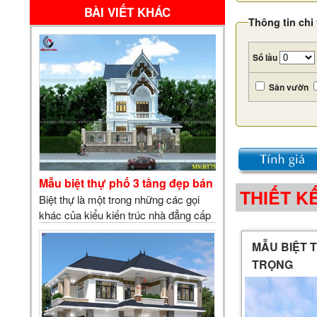
BÀI VIẾT KHÁC
Thông tin chi 
Số lầu
Sân vườn
Mẫu biệt thự phố 3 tầng đẹp bán cổ điển
THIẾT K
Biệt thự là một trong những các gọi
khác của kiểu kiến trúc nhà đẳng cấp
với diện tích rộng và những đường
MẪU BIỆT 
uống công của tổng thể ngôi nhà mà
quý khách chiêm ngưỡng sau đây là
TRỌNG
thể hiện một đượ…