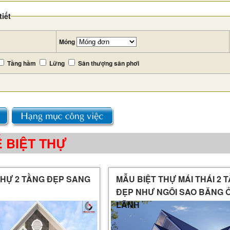
tiết
Móng
Tầng hầm
Lững
Sân thượng sân phơi
Ế BIỆT THỰ
THỰ 2 TẦNG ĐẸP SANG
MẪU BIỆT THỰ MÁI THÁI 2 
ĐẸP NHƯ NGÔI SAO BĂNG 
LÃNH