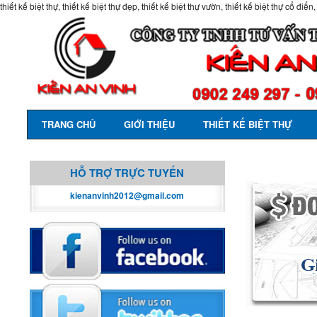
thiết kế biệt thự, thiết kế biệt thự đẹp, thiết kế biệt thự vườn, thiết kế biệt thự cổ điển,
TRANG CHỦ
GIỚI THIỆU
THIẾT KẾ BIỆT THỰ
HỖ TRỢ TRỰC TUYẾN
kienanvinh2012@gmail.com