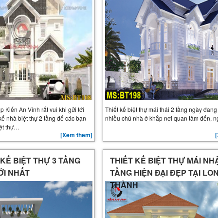
ại Thuận An
p Kiến An Vinh rất vui khi gửi tới
Thiết kế biệt thự mái thái 2 tầng ngày đan
kế nhà biệt thự 2 tầng để các bạn
nhiều chủ nhà ở khắp nơi quan tâm đến,
ệt thự…
[Xem thêm]
KẾ BIỆT THỰ 3 TẦNG
THIẾT KẾ BIỆT THỰ MÁI NH
ỚI NHẤT
TẦNG HIỆN ĐẠI ĐẸP TẠI LO
THÀNH