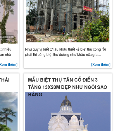
ất nhiều
Như quý vị biết từ lâu khâu thiết kế biệt thự xong rồi
ian nhà
phải thi công biệt thự dường như khâu n&agra…
[Xem thêm]
[Xem thêm]
THÁI
MẪU BIỆT THỰ TÂN CỔ ĐIỂN 3
TẦNG 13X20M ĐẸP NHƯ NGÔI SAO
BẰNG