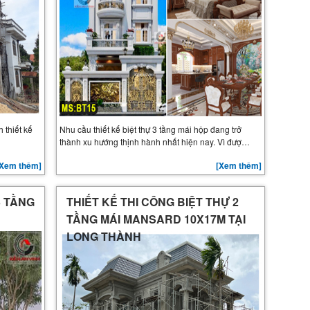
 thiết kế
Nhu cầu thiết kế biệt thự 3 tầng mái hộp đang trở
thành xu hướng thịnh hành nhất hiện nay. Vì đượ…
[Xem thêm]
[Xem thêm]
3 TẦNG
THIẾT KẾ THI CÔNG BIỆT THỰ 2
TẦNG MÁI MANSARD 10X17M TẠI
LONG THÀNH