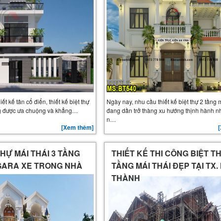
t kế tân cổ điển, thiết kế biệt thự
Ngày nay, nhu cầu thiết kế biệt thự 2 tầng 
ng được ưa chuộng và khẳng…
đang dần trở thàng xu hướng thịnh hành n
n…
[Xem thêm]
HỰ MÁI THÁI 3 TẦNG
THIẾT KẾ THI CÔNG BIỆT T
GARA XE TRONG NHÀ
TẦNG MÁI THÁI ĐẸP TẠI TX.
THÀNH