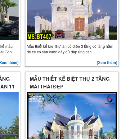
t kế mẫu
Mẫu thiết kế biệt thự tân cổ điển 3 tầng có tầng hầm
Sài Gòn.
để xe có sân vườn đầy đủ đáp ứng các …
[Xem thêm]
[Xem thêm]
TẦNG
MẪU THIẾT KẾ BIỆT THỰ 2 TẦNG
UẬN 11
MÁI THÁI ĐẸP