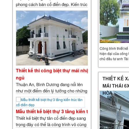
phong cách bán cổ điển đẹp. Kiến trúc
ngoại thất biệt thự 3 tầng là sự kết hợp
của hai phong cách cổ điển và hiện
đại tạo nên một biệt thự bán cổ điển 3
tầng sang trọng đẹp và tinh tế. Trong
mẫu t…
Công trình thiết k
hiện đại của công 
chủ đầu tư anh Tài
Thiết kế thi công biệt thự mái nhật 2 tầng tân cổ đi
ngủ
THIẾT KẾ X
Thuận An, Bình Dương đang nổi lên
MÁI THÁI 6
như một điểm đến lý tưởng cho những
HÒA
ai đang tìm kiếm một không gian sống
đẳng cấp, hiện đại và tiện nghi. Trong
xu hướng kiến trúc hiện nay, thiết kế
Mẫu thiết kế biệt thự 3 tầng kiến trúc tân cổ điển đẹ
thi công biệt thự tân cổ điển 2 tầng
Thiết kế biệt thự tân cổ điển đẹp sang
mái nhật đang…
trọng đây có thể là công trình vô cùng