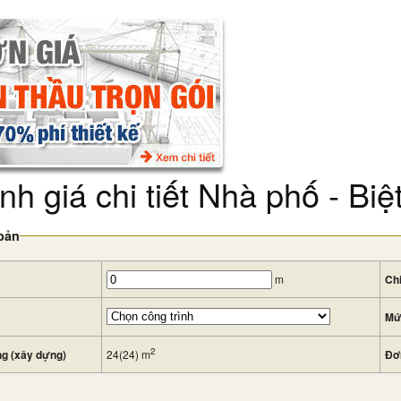
nh giá chi tiết Nhà phố - Bi
bản
m
Ch
Mứ
2
ng (xây dựng)
24(24)
m
Đơ