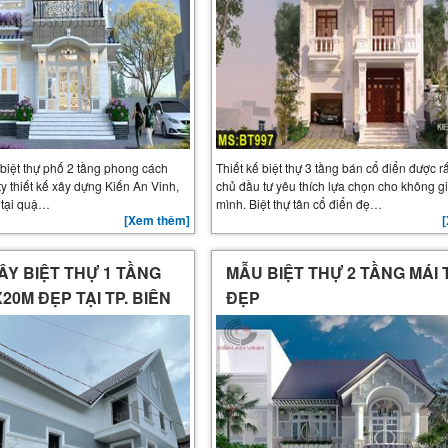
ế biệt thự phố 2 tầng phong cách
Thiết kế biệt thự 3 tầng bán cổ điển được r
ty thiết kế xây dựng Kiến An Vinh,
chủ đầu tư yêu thích lựa chọn cho không g
 tại quậ…
mình. Biệt thự tân cổ điển đẹ…
[Xem thêm]
ển có 5 phòng
ÂY BIỆT THỰ 1 TẦNG
MẪU BIỆT THỰ 2 TẦNG MÁI 
X20M ĐẸP TẠI TP. BIÊN
ĐẸP
p