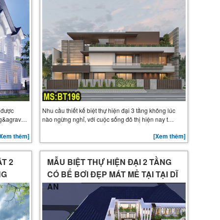
g được
Nhu cầu thiết kế biệt thự hiện đại 3 tầng không lúc
 ng&agrav…
nào ngừng nghỉ, với cuộc sống đô thị hiện nay t…
[Xem thêm]
[Xem thêm]
ẬT 2
MẪU BIỆT THỰ HIỆN ĐẠI 2 TẦNG
NG
CÓ BỂ BƠI ĐẸP MÁT MẺ TẠI TẠI DĨ
AN