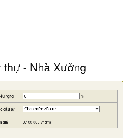
ệt thự - Nhà Xưởng
iều rộng
m
c đầu tư
2
n giá
3,100,000
vnđ/m