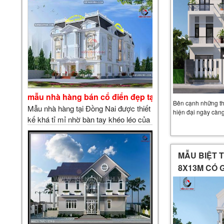
An Vinh thiết kế và thi công. …
mẫu nhà hàng bán cổ điển đẹp tại Đồng Nai
Bên cạnh những thiế
Mẫu nhà hàng tại Đồng Nai được thiết
hiện đại ngày cà
kế khá tỉ mỉ nhờ bàn tay khéo léo của
Kiến trúc Sư Kiến An Vinh chúng tôi.
Thiết kế nhà hàng cũng là điểm mạnh
của công ty từ phong cách thiết kế cổ
MẪU BIỆT T
điển đến hiện đại. …
8X13M CÓ 