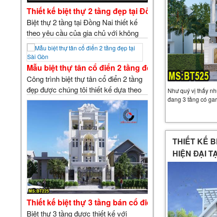
Thiết kế biệt thự 2 tầng đẹp tại Đồng Nai
Biệt thự 2 tầng tại Đồng Nai thiết kế
theo yêu cầu của gia chủ với không
gian sinh hoạt rộng rãi thoáng mát,
công năng sử dụng khá tiện ích bố trí
theo sở thích và tuổi của gia chủ, khu
Mẫu biệt thự tân cổ điển 2 tầng đẹp tại Sài Gòn
phòng bếp, vệ sinh, giường ngủ thiết
Công trình biệt thự tân cổ điển 2 tầng
kế theo cung nhìn về hướng tốt nhằm
đẹp được chúng tôi thiết kế dựa theo
Như quý vị thấy nhu
đảm bảo vấn đề phong thủy cho gia
đang 3 tầng có gar
phong cách sang trọng bật nhất Sài
chủ. …
Gòn. Đây cũng chính là siêu phẩm về
tất cả các mẫu biệt thự đẹp 2 tầng đẹp
tại Kiến An Vinh. C&O…
THIẾT KẾ B
HIỆN ĐẠI T
Thiết kế biệt thự 3 tầng bán cổ điển đẹp
Biệt thự 3 tầng được thiết kế với