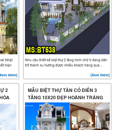
mái Nhật
Nhu cầu thiết kế biệt thự 2 tầng hình chử V đang dần
hất hiện
trở thành xu hướng được nhiều khách hàng qua…
[Xem thêm]
[Xem thêm]
HỰ 2
MẪU BIỆT THỰ TÂN CỔ ĐIỂN 3
 HÒA
TẦNG 10X20 ĐẸP HOÀNH TRÁNG