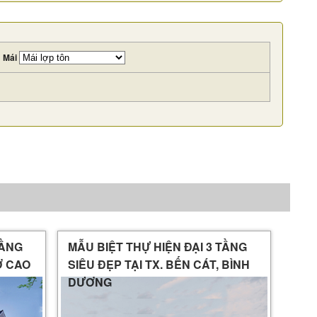
Mái
TẦNG
MẪU BIỆT THỰ HIỆN ĐẠI 3 TẦNG
Ở CAO
SIÊU ĐẸP TẠI TX. BẾN CÁT, BÌNH
DƯƠNG