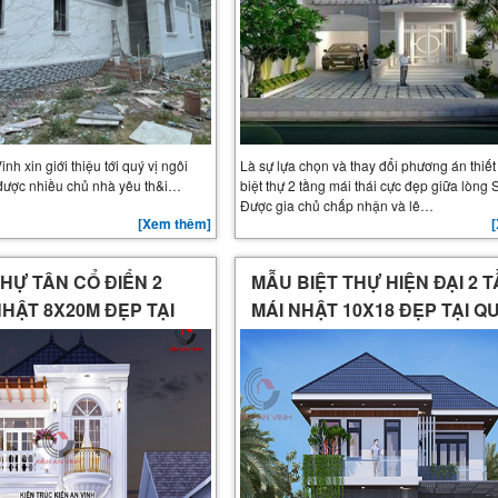
nh xin giới thiệu tới quý vị ngôi
Là sự lựa chọn và thay đổi phương án thiế
 được nhiều chủ nhà yêu th&i…
biệt thự 2 tầng mái thái cực đẹp giữa lòng 
Được gia chủ chấp nhận và lê…
[Xem thêm]
HỰ TÂN CỔ ĐIỂN 2
MẪU BIỆT THỰ HIỆN ĐẠI 2 
HẬT 8X20M ĐẸP TẠI
MÁI NHẬT 10X18 ĐẸP TẠI Q