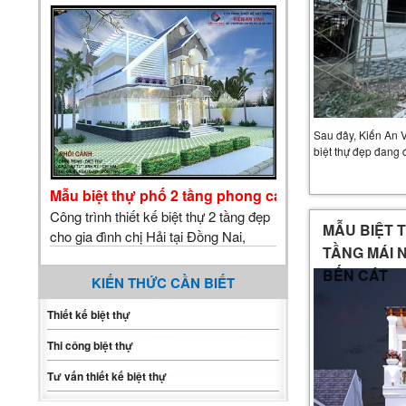
đẹp và mềm mại được chủ nhà đánh
giá cao trong một trong những công
trình đẹp hoành tráng tại Quận 9. Biệt
thự 3 tầ…
Sau đây, Kiến An Vi
biệt thự đẹp đang
Mẫu biệt thự phố 2 tầng phong cách hiện đại
Công trình thiết kế biệt thự 2 tầng đẹp
MẪU BIỆT T
cho gia đình chị Hải tại Đồng Nai,
TẦNG MÁI N
phong cách thiết kế hiện đại, đầy đủ
BẾN CÁT
yêu cầu công năng sinh hoạt theo yêu
KIẾN THỨC CẦN BIẾT
cầu của gia đình. Khuôn viên đất của
Thiết kế biệt thự
gia đình chị rất thuận lợi cho việc phân
chia không gian bao gồm khu vực
Thi công biệt thự
sinh hoạt trong nhà và khu vực tiểu
cảnh …
Tư vấn thiết kế biệt thự