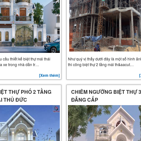
 cầu thiết kế biệt thự mái thái
Như quý vị thấy dưới đây là một số hình ảnh
a xe trong nhà dần tr…
thi công biệt thự 2 tầng mái th&aacut…
[Xem thêm]
IỆT THỰ PHỐ 2 TẦNG
CHIÊM NGƯỠNG BIỆT THỰ 
ẠI THỦ ĐỨC
ĐẲNG CẤP