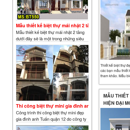
Mẫu thiết kế biệt thự mái nhật 2 tầng 15x17m đẹp t
Mẫu thiết kế biệt thự mái nhật 2 tầng
dưới đây sẽ là một trong những siêu
phẩm đẹp với diện tích 17x15m đẹp
được nhiều chủ nhà đánh giá là biệt
thự mái nhật 3 gian đẹp. Màu sắc thì
tương đối nhã nhặn với m&agrav…
Thiết kế biệt thự đẹ
các bạn mẫu thiết 
tham khảo. Mẫu bi
MẪU THIẾT 
HIỆN ĐẠI M
Thi công biệt thự mini gia đình anh Tuấn quận 12
Công trình thi công biệt thự mini đẹp
gia đình anh Tuấn quận 12 do công ty
TNHH tư vấn thiết kế xây dựng Kiến