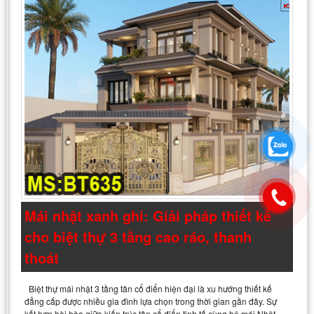
Mái nhật xanh ghi: Giải pháp thiết kế
cho biệt thự 3 tầng cao ráo, thanh
thoát
Biệt thự mái nhật 3 tầng tân cổ điển hiện đại là xu hướng thiết kế
đẳng cấp được nhiều gia đình lựa chọn trong thời gian gần đây. Sự
kết hợp hài hòa giữa kiến trúc tân cổ điển tinh tế cùng hệ mái Nhật