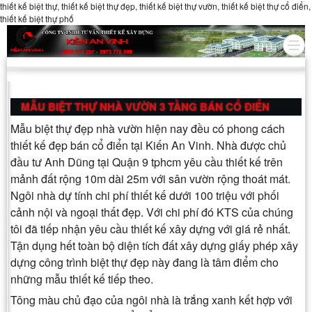
thiết kế biệt thự, thiết kế biệt thự đẹp, thiết kế biệt thự vườn, thiết kế biệt thự cổ điển,
thiết kế biệt thự phố
MẪU BIỆT THỰ NHÀ VƯỜN 3 TẦNG BÁN CỔ ĐIỂN
Mẫu biệt thự đẹp nhà vườn hiện nay đều có phong cách
thiết kế đẹp bán cổ điển tại Kiến An Vinh. Nhà được chủ
đầu tư Anh Dũng tại Quận 9 tphcm yêu cầu thiết kế trên
mảnh đất rộng 10m dài 25m với sân vườn rộng thoát mát.
Ngôi nhà dự tính chi phí thiết kế dưới 100 triệu với phối
cảnh nội và ngoại thất đẹp. Với chi phí đó KTS của chúng
tôi đã tiếp nhận yêu cầu thiết kế xây dựng với giá rẻ nhất.
Tận dụng hết toàn bộ diện tích đất xây dựng giấy phép xây
dựng công trình biệt thự đẹp này đang là tâm điểm cho
những mẫu thiết kế tiếp theo.
Tông màu chủ đạo của ngôi nhà là trắng xanh kết hợp với