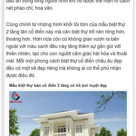
dấu ấn trong lòng người nhìn khi nó được thể hiện rõ cách
nét phào chỉ, hoa văn.
Cũng chính từ những hình khối lồi lõm của
mẫu biệt thự
2 tầng tân cổ điển
này mà căn biệt thự trở nên rông hơn,
thoáng hơn. Hơn nữa còn có không gian vươn ra bên
ngoài với màu xanh đều này tăng thêm sự gần gũi với
thiên nhiên, tạo cho con người cảm giác hài hòa và thoải
mái. Mỗi một phong các
h
biệt thự cổ điển châu âu
đẹp
đều có một vẻ đẹp riêng mà không ai có thể phủ nhận
được điều đó.
Mẫu biệt thự bán cổ điển 2 tầng có hồ bơi tuyệt đẹp