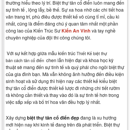
thường hiểu theo lý trí. Biệt thự tân cổ điển luôn mang đến
sự tinh tế , lộng lẫy, bề thế. Sự xa hoa nhờ các chi tiết hoa
văn trang trí, phù điêu được thiết kế vô cùng tỉ mỉ, cầu kì
nhất, cũng là điểm đáng chú ý quan tâm nhất một phần
công lao của Kiến Trúc Sư
Kiến An Vinh
và tay nghề
chuyên nghiệp của đội thi công chúng tôi.
Với sự kết hợp giữa mẫu kiến trúc
Thiết Kế biệt thự
chen lẫn hiện đại và khoa học kỹ
bán cách tân cổ điển
thuật sẽ mang đến sự tinh tế và quý phái cho ngôi biệt thự
của gia đình bạn. Mà vẫn không ảnh hưởng đến điều kiện
sinh hoạt và sử dụng thì hiện nay các thiết kế kiểu biệt
thự tân cổ điển được thiết kế lược đi những chi tiết rườm
rà không cần thiết và thay vào đó là sự tinh tế hơn trong
việc sắp xếp và bố trí hoa văn đều hợp lý nhất.
Xây dựng
biệt thự tân cổ điển đẹp
đang là xu hướng
mới hiện nay khi kinh tế đang trên đà phát triển. Biệt thự