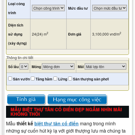
Loại công
Mức đầu tư
trình
Diện tích
2
2
sử dụng
24(24)
m
Đơn giá
3,100,000
vnđ/m
(xây dựng)
Thông tin chi tiết
Số lầu
Móng
Mái
Sân vườn
Tầng hầm
Lững
Sân thượng sân phơi
MẪU BIỆT THỰ TÂN CỔ ĐIỂN ĐẸP NGẮM NHÌN MÃI
KHÔNG THÔI
Mẫu
thiết kế
biệt thự tân cổ điển
mang trong mình
những sự cuốn hút kỳ lạ với giới thượng lưu mà chúng ta