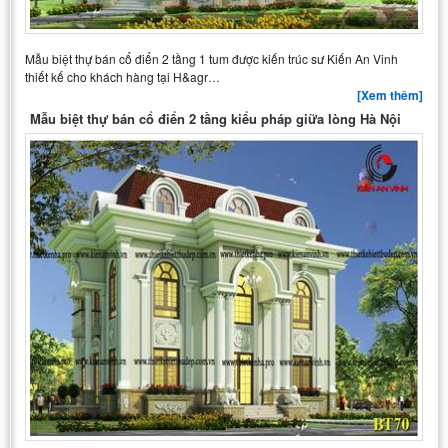
Mẫu biệt thự bán cổ điển 2 tầng 1 tum được kiến trúc sư Kiến An Vinh
thiết kế cho khách hàng tại H&agr…
[Xem thêm]
Mẫu biệt thự bán cổ điển 2 tầng kiểu pháp giữa lòng Hà Nội