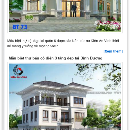
Mẫu biệt thự trệt đẹp tại quận 6 được các kiến trúc sư Kiến An Vinh thiết
kế mang ý tưởng về một ng&ocir…
[Xem thêm]
Mẫu biệt thự bán cổ điển 3 tầng đẹp tại Bình Dương