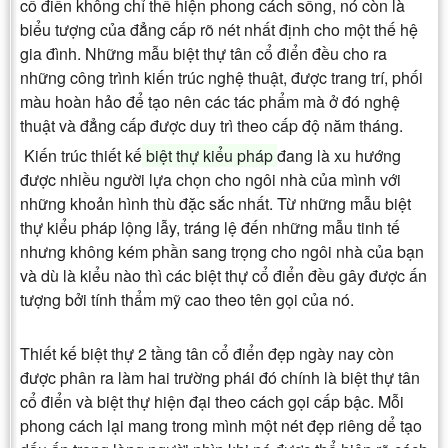
cổ điển không chỉ thể hiện phong cách sống, nó còn là
biểu tượng của đẳng cấp rõ nét nhất định cho một thế hệ
gia đình. Những mẫu biệt thự tân cổ điển
đều cho ra
những công trình kiến trúc nghệ thuật, được trang trí, phối
màu hoàn hảo để tạo nên các tác phẩm mà ở đó nghệ
thuật và đẳng cấp được duy trì theo cấp độ năm tháng.
Kiến trúc thiết kế
biệt thự kiểu pháp
đang là xu hướng
được nhiều người lựa chọn cho ngôi nhà của mình với
những khoản hình thù đặc sắc nhất. Từ những mẫu biệt
thự kiểu pháp
lộng lẫy, tráng lệ đến những mẫu tinh tế
nhưng không kém phần sang trọng cho ngôi nhà của bạn
và dù là kiểu nào thì các biệt thự cổ điển đều gây được ấn
tượng bởi tính thẩm mỹ cao theo tên gọi của nó.
Thiết kế
biệt thự 2 tầng tân cổ điển
đẹp ngày nay còn
được phân ra làm hai trường phái đó chính là biệt thự tân
cổ điển và biệt thự hiện đại theo cách gọi cấp bậc. Mỗi
phong cách lại mang trong mình một nét đẹp riêng dể tạo