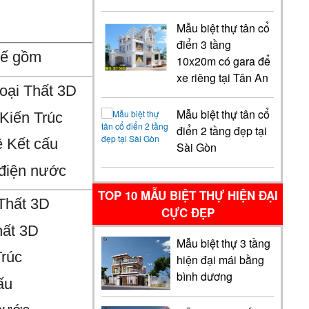
Mẫu biệt thự tân cổ
điển 3 tầng
kế gồm
10x20m có gara để
xe riêng tại Tân An
oại Thất 3D
Mẫu biệt thự tân cổ
Kiến Trúc
điển 2 tầng đẹp tại
 Kết cấu
Sài Gòn
điện nước
TOP 10 MẪU BIỆT THỰ HIỆN ĐẠI
Thất 3D
CỰC ĐẸP
hất 3D
Mẫu biệt thự 3 tầng
Trúc
hiện đại mái bằng
bình dương
ấu