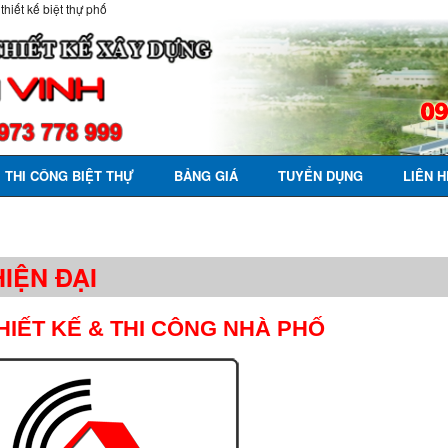
 thiết kế biệt thự phố
THI CÔNG BIỆT THỰ
BẢNG GIÁ
TUYỂN DỤNG
LIÊN H
IỆN ĐẠI
HIẾT KẾ & THI CÔNG NHÀ PHỐ