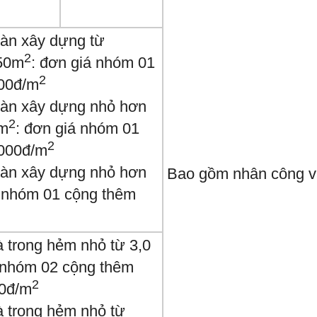
sàn xây dựng từ
2
50m
: đơn giá nhóm 01
2
000đ/m
 sàn xây dựng nhỏ hơn
2
m
: đơn giá nhóm 01
2
.000đ/m
 sàn xây dựng nhỏ hơn
Bao gồm nhân công v
á nhóm 01 cộng thêm
 trong hẻm nhỏ từ 3,0
á nhóm 02 cộng thêm
2
00đ/m
à trong hẻm nhỏ từ