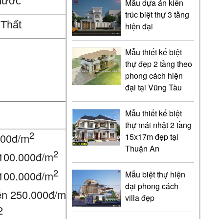
nước
Mẫu dựa án kiến
trúc biệt thự 3 tầng
 Thất
hiện đại
Mẫu thiết kế biệt
thự đẹp 2 tầng theo
phong cách hiện
đại tại Vũng Tàu
Mẫu thiết kế biệt
thự mái nhật 2 tầng
2
000đ/m
15x17m đẹp tại
Thuận An
2
 100.000đ/m
2
 100.000đ/m
Mẫu biệt thự hiện
đại phong cách
ến 250.000đ/m2
villa đẹp
2