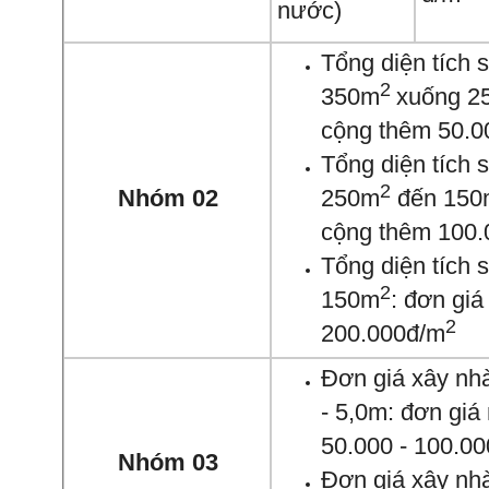
nước)
Tổng diện tích 
2
350m
xuống 2
cộng thêm 50.
Tổng diện tích
2
Nhóm 02
250m
đến 150
cộng thêm 100
Tổng diện tích
2
150m
: đơn gi
2
200.000đ/m
Đơn giá xây nhà
- 5,0m: đơn gi
50.000 - 100.0
Nhóm 03
Đơn giá xây nh