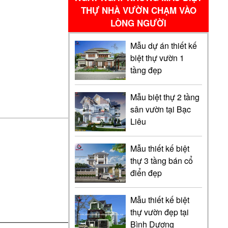
THỰ NHÀ VƯỜN CHẠM VÀO
LÒNG NGƯỜI
Mẫu dự án thiết kế
biệt thự vườn 1
tầng đẹp
Mẫu biệt thự 2 tầng
sân vườn tại Bạc
Liêu
Mẫu thiết kế biệt
thự 3 tầng bán cổ
điển đẹp
Mẫu thiết kế biệt
thự vườn đẹp tại
Bình Dương