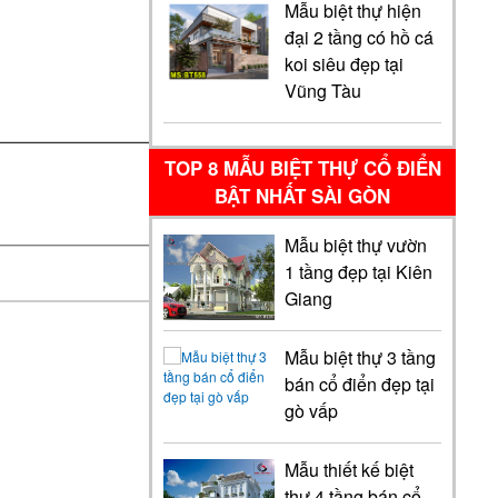
Mẫu biệt thự hiện
đại 2 tầng có hồ cá
koi siêu đẹp tại
Vũng Tàu
TOP 8 MẪU BIỆT THỰ CỔ ĐIỂN
BẬT NHẤT SÀI GÒN
Mẫu biệt thự vườn
1 tầng đẹp tại Kiên
Giang
Mẫu biệt thự 3 tầng
bán cổ điển đẹp tại
gò vấp
Mẫu thiết kế biệt
thự 4 tầng bán cổ