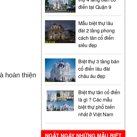
điển tại Quận 9
Mẫu biệt thự lâu
đài 2 tầng phong
cách tân cổ điển
siêu đẹp
Biệt thự 3 tầng bán
cổ điển lâu đài
à hoàn thiện
châu âu đẹp
Biệt thự tân cổ điển
là gì ? Các mẫu
biệt thự phổ biến
nhất ở Việt Nam
NGẤT NGÂY NHỮNG MẪU BIỆT