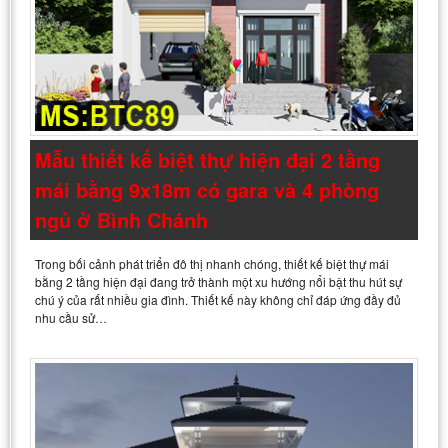
Mẫu thiết kế biệt thự hiện đại 2 tầng
mái bằng 9x18m có gara và 4 phòng
ngủ ở Bình Chánh
Trong bối cảnh phát triển đô thị nhanh chóng, thiết kế biệt thự mái
bằng 2 tầng hiện đại đang trở thành một xu hướng nổi bật thu hút sự
chú ý của rất nhiều gia đình. Thiết kế này không chỉ đáp ứng đầy đủ
nhu cầu sử…