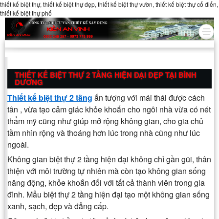
thiết kế biệt thự, thiết kế biệt thự đẹp, thiết kế biệt thự vườn, thiết kế biệt thự cổ điển,
thiết kế biệt thự phố
THIẾT KẾ BIỆT THỰ 2 TẦNG HIỆN ĐẠI ĐẸP TẠI BÌNH
DƯƠNG
Thiết kế biệt thự 2 tầng
ấn tượng với mái thái được cách
tân , vừa tạo cảm giác khỏe khoắn cho ngôi nhà vừa có nét
thẩm mỹ cũng như giúp mở rộng không gian, cho gia chủ
tầm nhìn rộng và thoáng hơn lúc trong nhà cũng như lúc
ngoài.
Không gian biệt thự 2 tầng hiện đại không chỉ gần gũi, thân
thiện với môi trường tự nhiên mà còn tạo không gian sống
năng động, khỏe khoắn đối với tất cả thành viên trong gia
đình. Mẫu biệt thự 2 tầng hiện đại tạo một không gian sống
xanh, sạch, đẹp và đẳng cấp.