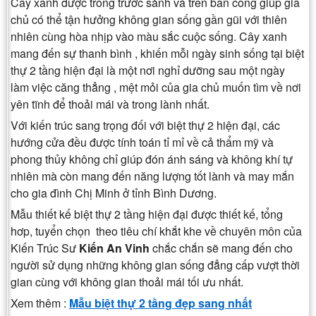
Cây xanh được trồng trước sảnh và trên ban công giúp gia
chủ có thể tận hưởng không gian sống gần gũi với thiên
nhiên cùng hòa nhịp vào màu sắc cuộc sống. Cây xanh
mang đến sự thanh bình , khiến mỗi ngày sinh sống tại biệt
thự 2 tầng hiện đại là một nơi nghỉ dưỡng sau một ngày
làm việc căng thẳng , mệt mỏi của gia chủ muốn tìm về nơi
yên tĩnh để thoải mái và trong lành nhất.
Với kiến trúc sang trọng đối với biệt thự 2 hiện đại, các
hướng cửa đều được tính toán tỉ mỉ về cả thẩm mỹ và
phong thủy không chỉ giúp đón ánh sáng và không khí tự
nhiên mà còn mang đến năng lượng tốt lành và may mắn
cho gia đình Chị Minh ở tỉnh Bình Dương.
Mẫu thiết kế biệt thự 2 tầng hiện đại được thiết kế, tổng
hơp, tuyển chọn theo tiêu chí khắt khe về chuyên môn của
Kiến Trúc Sư
Kiến An Vinh
chắc chắn sẽ mang đến cho
người sử dụng những không gian sống đẳng cấp vượt thời
gian cùng với không gian thoải mái tối ưu nhất.
Xem thêm :
Mẫu biệt thự 2 tầng đẹp sang nhất