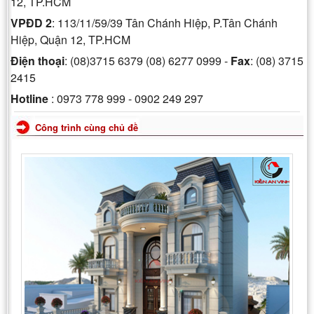
12, TP.HCM
VPĐD 2
: 113/11/59/39 Tân Chánh Hiệp, P.Tân Chánh
Hiệp, Quận 12, TP.HCM
Điện thoại
: (08)3715 6379 (08) 6277 0999 -
Fax
: (08) 3715
2415
Hotline
: 0973 778 999 - 0902 249 297
Công trình cùng chủ đề