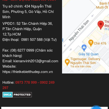
Trụ sở chính: 434 Nguyễn Thái
Sơn, Phường 5, Gò Vấp, Hồ Chí
Minh
VPĐD1: 52 Tân Chánh Hiệp 36,
P.Tân Chánh Hiệp, Quận
12,Tp.HCM
Điện thoại: 0981 507 588 (Vật Tư)
Fax: (08) 6277 0999 (Chăm sóc
khách hàng)
Email: kienanvinh2012@gmail.com
Website:
https://thietkebietthudep.com.vn
Hotline:
0973 778 999 - 0902 249
297