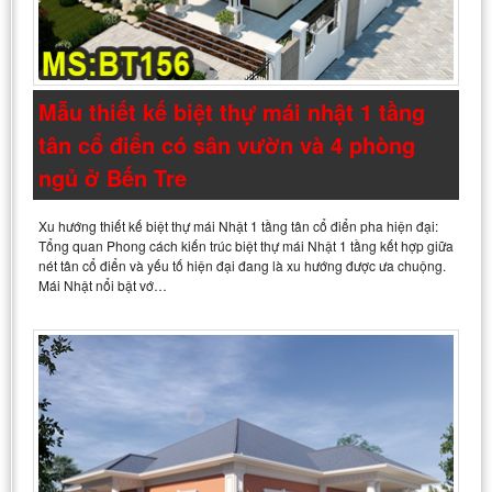
Mẫu thiết kế biệt thự mái nhật 1 tầng
tân cổ điển có sân vườn và 4 phòng
ngủ ở Bến Tre
Xu hướng thiết kế biệt thự mái Nhật 1 tầng tân cổ điển pha hiện đại:
Tổng quan Phong cách kiến trúc biệt thự mái Nhật 1 tầng kết hợp giữa
nét tân cổ điển và yếu tố hiện đại đang là xu hướng được ưa chuộng.
Mái Nhật nổi bật vớ…