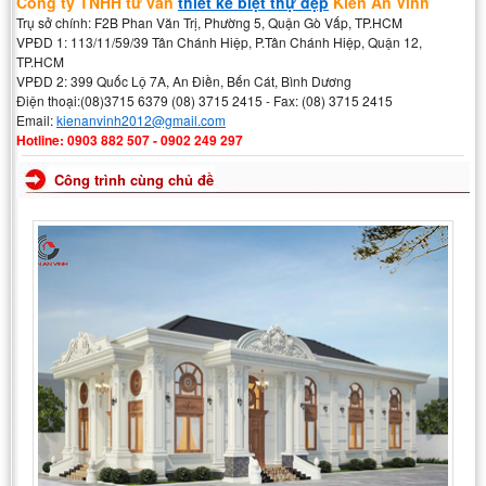
Công ty TNHH tư vấn
thiết kế biệt thự đẹp
Kiến An Vinh
Trụ sở chính: F2B Phan Văn Trị, Phường 5, Quận Gò Vấp, TP.HCM
VPĐD 1: 113/11/59/39 Tân Chánh Hiệp, P.Tân Chánh Hiệp, Quận 12,
TP.HCM
VPĐD 2: 399 Quốc Lộ 7A, An Điền, Bến Cát, Bình Dương
Điện thoại:(08)3715 6379 (08) 3715 2415 - Fax: (08) 3715 2415
Email:
kienanvinh2012@gmail.com
Hotline: 0903 882 507 - 0902 249 297
Công trình cùng chủ đề