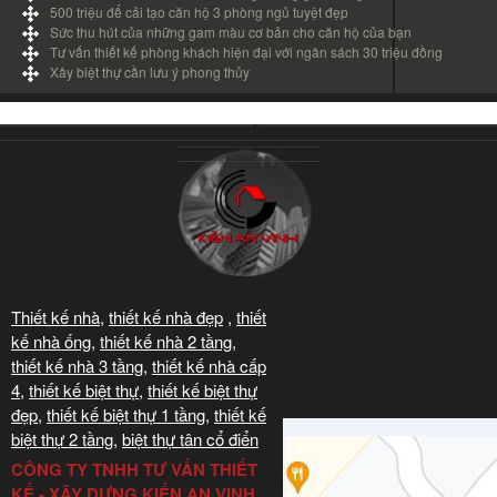
500 triệu để cải tạo căn hộ 3 phòng ngủ tuyệt đẹp
Sức thu hút của những gam màu cơ bản cho căn hộ của bạn
Tư vấn thiết kế phòng khách hiện đại với ngân sách 30 triệu đồng
Xây biệt thự cần lưu ý phong thủy
Thiết kế nhà
,
thiết kế nhà đẹp
,
thiết
kế nhà ống
,
thiết kế nhà 2 tầng
,
thiết kế nhà 3 tầng
,
thiết kế nhà cấp
4
,
thiết kế biệt thự
,
thiết kế biệt thự
đẹp
,
thiết kế biệt thự 1 tầng
,
thiết kế
biệt thự 2 tầng
,
biệt thự tân cổ điển
CÔNG TY TNHH TƯ VẤN THIẾT
KẾ - XÂY DỰNG KIẾN AN VINH