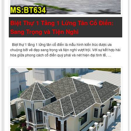
Biệt Thự 1 Tầng 1 Lửng Tân Cổ Điển:
Sang Trọng và Tiện Nghi
Biệt thự 1 tầng 1 lửng tân cổ điển là mẫu hình kiến trúc được ưa
chuộng bởi vẻ đẹp sang trọng và tiện nghi vượt trội. Với sự kết hợp hài
hòa giữa phong cách cổ điển quý phái và nét hiện đại tinh tế, …