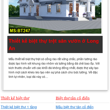
Thiết kế biệt thự trệt sân vườn ở Long
An
Mẫu thiết kế biệt thự trệt có cổng rào rất vững chắc, phần tường rào
được tạo hình với khung rào nhôm và tường bằng đá chẻ bao ốp. Với
kích thước chuẩn với các khối đá không đồng nhất, được thợ xây tạo
hình một cách khéo léo tạo nên sự phá cách cho bức tường. Về đặc
tính tự nhiên, loại đá này có…
Thiết kế biệt thự
Biệt thự tân cổ điển
Thiết kế biệt thự 1 tầng
Mẫu biệt thự tân cổ điển