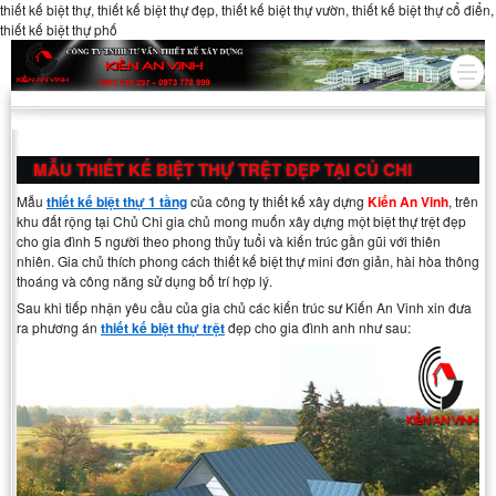
thiết kế biệt thự, thiết kế biệt thự đẹp, thiết kế biệt thự vườn, thiết kế biệt thự cổ điển,
thiết kế biệt thự phố
MẪU THIẾT KẾ BIỆT THỰ TRỆT ĐẸP TẠI CỦ CHI
Mẫu
thiết kế biệt thự 1 tầng
của công ty thiết kế xây dựng
Kiến An Vinh
, trên
khu đất rộng tại Chủ Chi gia chủ mong muốn xây dựng một biệt thự trệt đẹp
cho gia đình 5 người theo phong thủy tuổi và kiến trúc gần gũi với thiên
nhiên. Gia chủ thích phong cách thiết kế biệt thự mini đơn giản, hài hòa thông
thoáng và công năng sử dụng bố trí hợp lý.
Sau khi tiếp nhận yêu cầu của gia chủ các kiến trúc sư Kiến An Vinh xin đưa
ra phương án
thiết kế biệt thự trệt
đẹp cho gia đình anh như sau: