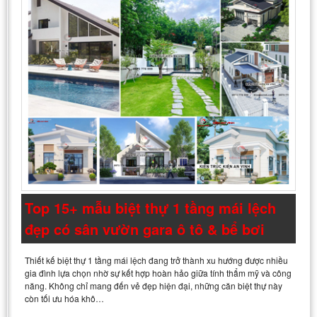
Top 15+ mẫu biệt thự 1 tầng mái lệch
đẹp có sân vườn gara ô tô & bể bơi
Thiết kế biệt thự 1 tầng mái lệch đang trở thành xu hướng được nhiều
gia đình lựa chọn nhờ sự kết hợp hoàn hảo giữa tính thẩm mỹ và công
năng. Không chỉ mang đến vẻ đẹp hiện đại, những căn biệt thự này
còn tối ưu hóa khô…