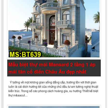
Mẫu biệt thự mái Mansard 2 tầng 1 áp
mái tân cổ điển Châu Âu đẹp nhất
Ý tưởng về một không gian sống đẳng cấp, trường tồn với thời gian
luôn là cái đích hướng tới của những chủ đầu tư am tường nghệ thuật
kiến trúc. Trong số các phong cách hoàng gia, xu hướng Thiết kế biệt
thự m&aacut…