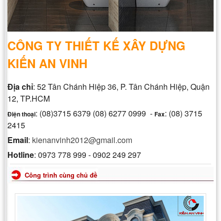
CÔNG TY THIẾT KẾ XÂY DỰNG
KIẾN AN VINH
Địa chỉ
: 52 Tân Chánh Hiệp 36, P. Tân Chánh Hiệp, Quận
12, TP.HCM
: (08)3715 6379 (08) 6277 0999 -
: (08) 3715
Điện thoại
Fax
2415
Email
:
kienanvinh2012@gmail.com
Hotline
: 0973 778 999 - 0902 249 297
Công trình cùng chủ đề