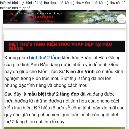
thiết kế biệt thự, thiết kế biệt thự đẹp, thiết kế biệt thự vườn, thiết kế biệt thự cổ điển,
thiết kế biệt thự phố
BIỆT THỰ 2 TẦNG KIẾN TRÚC PHÁP ĐẸP TẠI HẬU
GIANG
Không gian
biệt thự 2 tầng
kiến trúc Pháp tại Hậu Giang
của gia đình Anh Bảo đang được nhiều yếu tố mới. Điều
này đã giúp cho Kiến Trúc Sư
Kiến An Vinh
có nhiều kinh
nghiệm trong kiến trúc mới. Biệt thự 2 tầng đã nói lên
những đặc tính riêng và phong cách mới.
Sau đây là
mẫu biệt thự 2 tầng đẹp
đã và đang được
thừa hưởng từ những đường nét tinh hoa của phong cách
kiến trúc hiện. Để hiểu rõ hơn về công trình này xin mời các
quý độc giả cùng nhau xem qua toàn cảnh của ngôi biệt
thự 2 tầng hiện đại tinh tế này :