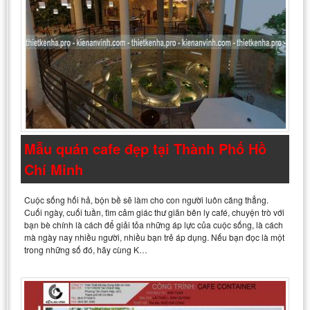
Mẫu quán cafe đẹp tại Thành Phố Hồ
Chí Minh
Cuộc sống hối hả, bộn bề sẽ làm cho con người luôn căng thẳng.
Cuối ngày, cuối tuần, tìm cảm giác thư giãn bên ly café, chuyện trò với
bạn bè chính là cách để giải tỏa những áp lực của cuộc sống, là cách
mà ngày nay nhiều người, nhiều bạn trẻ áp dụng. Nếu bạn đọc là một
trong những số đó, hãy cùng K…