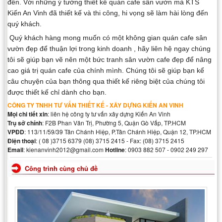
đến. Với những ý tưởng thiết kế quán cafe sân vườn mà KTS
Kiến An Vinh đã thiết kế và thi công, hi vọng sẽ làm hài lòng đến
quý khách.
Quý khách hàng mong muốn có một không gian quán cafe sân
vườn đẹp để thuận lợi trong kinh doanh , hãy liên hệ ngay chúng
tôi sẽ giúp bạn vẽ nên một bức tranh sân vườn cafe đẹp để nâng
cao giá trị quán cafe của chính mình. Chúng tôi sẽ giúp bạn kể
câu chuyện của bạn thông qua thiết kế riêng biệt của chúng tôi
được thiết kế chỉ dành cho bạn.
CÔNG TY TNHH TƯ VẤN THIẾT KẾ - XÂY DỰNG KIẾN AN VINH
Mọi chi tiết xin
: liên hệ công ty tư vấn xây dựng Kiến An Vinh
Trụ sở chính
: F2B Phan Văn Trị, Phường 5, Quận Gò Vấp, TP.HCM
VPĐD
: 113/11/59/39 Tân Chánh Hiệp, P.Tân Chánh Hiệp, Quận 12, TP.HCM
Điện thoại
: ( 08 )3715 6379 (08) 3715 2415 - Fax: (08) 3715 2415
Email
: kienanvinh2012@gmail.com
Hotline
: 0903 882 507 - 0902 249 297
Công trình cùng chủ đề