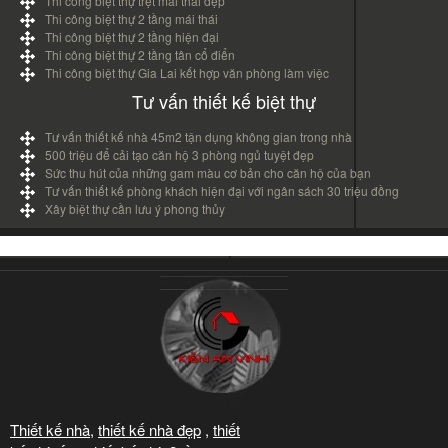
Thi công biệt thự trệt mái thái đẹp
Thi công biệt thự 2 tầng mái thái
Thi công biệt thự 2 tầng hiện đại
Thi công biệt thự 2 tầng tân cổ điển
Thi công biệt thự Gia Lai kết hợp văn phòng làm việc
Tư vấn thiết kế biệt thự
Tư vấn thiết kế nhà 45m2 tận dụng không gian trong nhà
500 triệu để cải tạo căn hộ 3 phòng ngủ tuyệt đẹp
Sức thu hút của những gam màu cơ bản cho căn hộ của bạn
Tư vấn thiết kế phòng khách hiện đại với ngân sách 30 triệu đồng
Xây biệt thự cần lưu ý phong thủy
Thiết kế nhà
,
thiết kế nhà đẹp
,
thiết