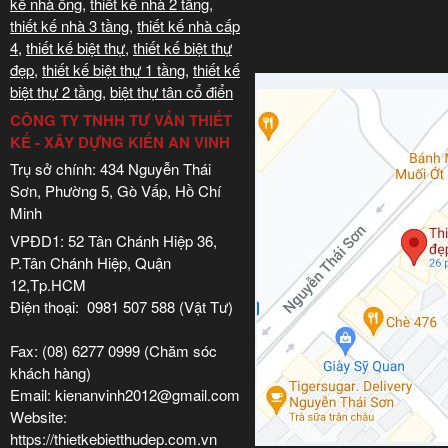
kế nhà ống
,
thiết kế nhà 2 tầng
,
thiết kế nhà 3 tầng
,
thiết kế nhà cấp
4
,
thiết kế biệt thự
,
thiết kế biệt thự
đẹp
,
thiết kế biệt thự 1 tầng
,
thiết kế
biệt thự 2 tầng
,
biệt thự tân cổ điển
CÔNG TY TNHH TƯ VẤN THIẾT
KẾ - XÂY DỰNG KIẾN AN VINH
Trụ sở chính: 434 Nguyễn Thái
Sơn, Phường 5, Gò Vấp, Hồ Chí
Minh
VPĐD1: 52 Tân Chánh Hiệp 36,
P.Tân Chánh Hiệp, Quận
12,Tp.HCM
Điện thoại: 0981 507 588 (Vật Tư)
Fax: (08) 6277 0999 (Chăm sóc
khách hàng)
Email: kienanvinh2012@gmail.com
Website:
https://thietkebietthudep.com.vn