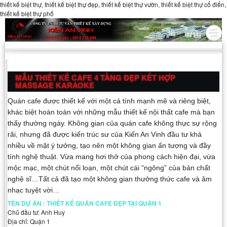
thiết kế biệt thự, thiết kế biệt thự đẹp, thiết kế biệt thự vườn, thiết kế biệt thự cổ điển,
thiết kế biệt thự phố
MẪU THIẾT KẾ CAFE 4 TẦNG ĐẸP KẾT HỢP
MASSAGE KARAOKE
Quán cafe được thiết kế với một cá tính mạnh mẽ và riêng biệt,
khác biệt hoàn toàn với những mẫu thiết kế nội thất cafe mà bạn
thấy thường ngày. Không gian của quán cafe không thực sự rộng
rãi, nhưng đã được kiến trúc sư của Kiến An Vinh đầu tư khá
nhiều về mặt ý tưởng, tạo nên một không gian ấn tượng và đầy
tính nghệ thuật. Vừa mang hơi thở của phong cách hiện đại, vừa
mộc mạc, một chút nổi loạn, một chút cái “ngông” của bản chất
nghệ sĩ…Tất cả đã tạo một không gian thưởng thức cafe và âm
nhạc tuyệt vời…
TÊN DỰ ÁN : THIẾT KẾ QUÁN CAFE ĐẸP TẠI QUẬN 1
Chủ đầu tư: Anh Huy
Địa chỉ: Quận 1