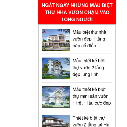
NGẤT NGÂY NHỮNG MẪU BIỆT
THỰ NHÀ VƯỜN CHẠM VÀO
LÒNG NGƯỜI
Mẫu biệt thự nhà
vườn đẹp 1 tầng
bán cổ điển
Mẫu thiết kế biệt
thự vườn 2 tầng
đẹp lung linh
Mẫu thiết kế biệt
thự mini sân vườn
1 trệt 1 lầu cực đẹp
Thiết kế biệt thự
vườn 2 tầng tại Hà