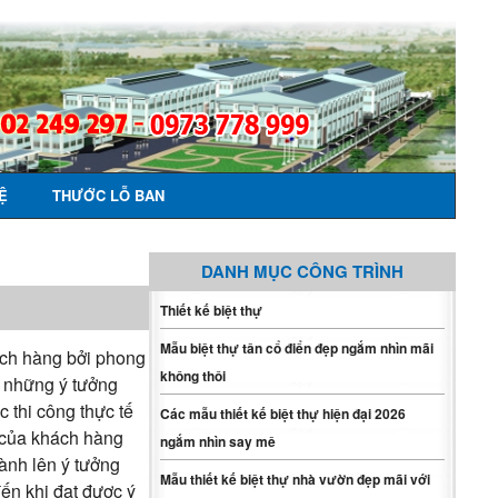
Ệ
THƯỚC LỖ BAN
DANH MỤC CÔNG TRÌNH
Thiết kế biệt thự
Mẫu biệt thự tân cổ điển đẹp ngắm nhìn mãi
ách hàng bởi phong
không thôi
a những ý tưởng
 thi công thực tế
Các mẫu thiết kế biệt thự hiện đại 2026
h của khách hàng
ngắm nhìn say mê
ành lên ý tưởng
Mẫu thiết kế biệt thự nhà vườn đẹp mãi với
đến khi đạt được ý