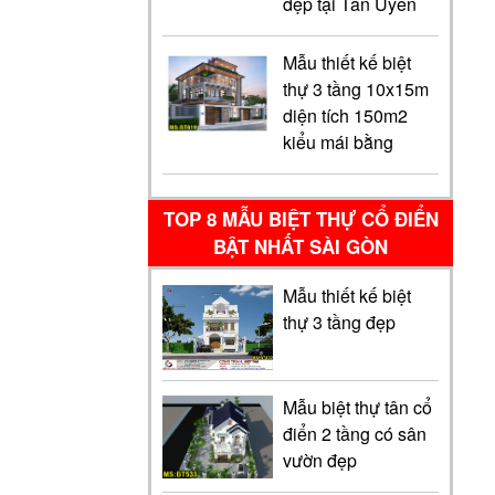
đẹp tại Tân Uyên
Mẫu thiết kế biệt
thự 3 tầng 10x15m
diện tích 150m2
kiểu mái bằng
TOP 8 MẪU BIỆT THỰ CỔ ĐIỂN
BẬT NHẤT SÀI GÒN
Mẫu thiết kế biệt
thự 3 tầng đẹp
Mẫu biệt thự tân cổ
điển 2 tầng có sân
vườn đẹp