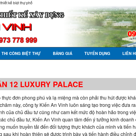
 thiết kế biệt thự phố
THI CÔNG BIỆT THỰ
BẢNG GIÁ
TUYỂN DỤNG
LIÊN H
ẬN 12 LUXURY PALACE
 thực đơn phong phú và lạ miệng mà còn phải thu hút được kh
hâm này, công ty Kiến An Vinh luôn sáng tạo trong việc đưa r
oanh của chủ đầu tư cũng như cam kết mức độ hoàn hảo trong việc
à các chủ đầu tư, Kiến An Vinh quan tâm đến ý tưởng kinh doan
g muốn truyền tải đến đối tượng thực khách của mình và tiến h
ng sau khi hoàn thiện sẽ được trình bày và tiến hành điều chỉnh 