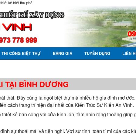
 thiết kế biệt thự phố
THI CÔNG BIỆT THỰ
BẢNG GIÁ
TUYỂN DỤNG
LIÊN H
I TẠI BÌNH DƯƠNG
i thái. Đây cũng là ngôi biệt thự mà nhiều hộ gia đình mơ ước.
 đến cách trang trí hiện đại nhất của Kiến Trúc Sư Kiến An Vinh.
ã thiết kế ban công với cửa kính lớn, tầm nhìn rộng thoáng giúp
ình sự thoải mái và tiện nghi. Với sự tính toán tỉ mỉ của các ki