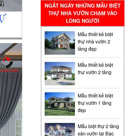
NGẤT NGÂY NHỮNG MẪU BIỆT
THỰ NHÀ VƯỜN CHẠM VÀO
LÒNG NGƯỜI
Mẫu thiết kế biệt
thự nhà vườn 2
tầng đẹp
Mẫu thiết kế biệt
thự vườn 2 tầng
Mẫu thiết kế biệt
thự vườn 1 tầng
đẹp
Mẫu biệt thự 2 tầng
sân vườn tại Bạc