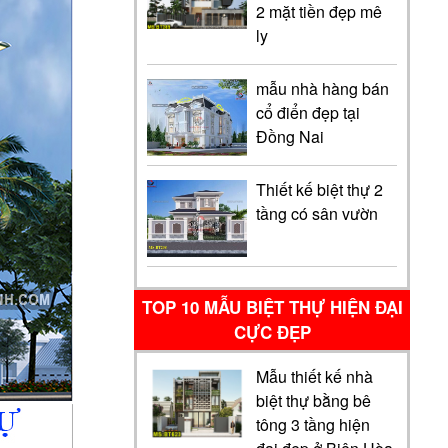
2 mặt tiền đẹp mê
ly
mẫu nhà hàng bán
cổ điển đẹp tại
Đồng Nai
Thiết kế biệt thự 2
tầng có sân vườn
TOP 10 MẪU BIỆT THỰ HIỆN ĐẠI
CỰC ĐẸP
Mẫu thiết kế nhà
biệt thự bằng bê
tông 3 tầng hiện