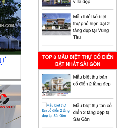
villa đẹp
Mẫu thiết kế biệt
thự phố hiện đại 2
tầng đẹp tại Vũng
Tàu
TOP 8 MẪU BIỆT THỰ CỔ ĐIỂN
BẬT NHẤT SÀI GÒN
Mẫu biệt thự bán
cổ điển 2 tầng đẹp
Mẫu biệt thự tân cổ
điển 2 tầng đẹp tại
Sài Gòn