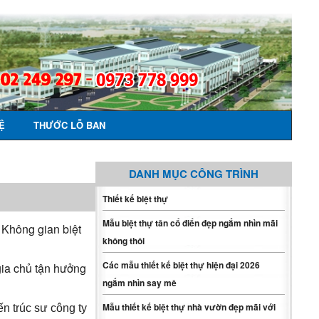
Ệ
THƯỚC LỖ BAN
DANH MỤC CÔNG TRÌNH
Thiết kế biệt thự
Mẫu biệt thự tân cổ điển đẹp ngắm nhìn mãi
 Không gian biệt
không thôi
Các mẫu thiết kế biệt thự hiện đại 2026
 gia chủ tận hưởng
ngắm nhìn say mê
Mẫu thiết kế biệt thự nhà vườn đẹp mãi với
ến trúc sư công ty