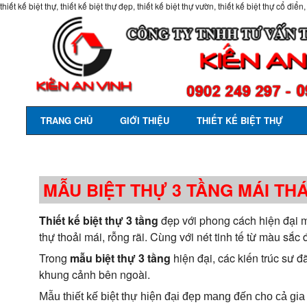
thiết kế biệt thự, thiết kế biệt thự đẹp, thiết kế biệt thự vườn, thiết kế biệt thự cổ điển,
TRANG CHỦ
GIỚI THIỆU
THIẾT KẾ BIỆT THỰ
MẪU BIỆT THỰ 3 TẦNG MÁI THÁ
Thiết kế biệt thự 3 tầng
đẹp với phong cách hiện đại má
thự thoải mái, rỗng rãi. Cùng với nét tinh tế từ màu sắc
Trong
mẫu biệt thự 3 tầng
hiện đại, các kiến trúc sư đ
khung cảnh bên ngoài.
Mẫu thiết kế biệt thự hiện đại đẹp mang đến cho cả gia đ